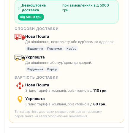
Безкоштовна
при замовленнях від 5000
✅
доставка
грн.
від 5000 грн
СПОСОБИ ДОСТАВКИ
Нова Пошта
До відділення, поштомату або кур'єром за адресою.
Відділення
Поштомат
Кур'єр
Укрпошта
До відділення або кур'єром до дверей.
Відділення
Кур'єр
ВАРТІСТЬ ДОСТАВКИ
Нова Пошта
Згідно тарифів компанії, орієнтовно від
110 грн
.
Укрпошта
Згідно тарифів компанії, орієнтовно від
80 грн
.
Точна вартість доставки розраховується за тарифами
перевізника на етапі оформлення замовлення.