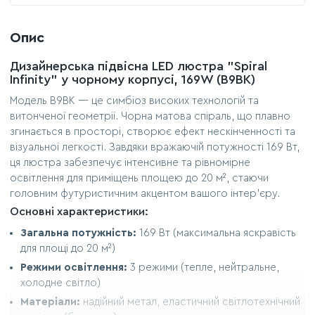
Опис
Дизайнерська підвісна LED люстра "Spiral
Infinity" у чорному корпусі, 169W (B9BK)
Модель B9BK — це симбіоз високих технологій та
витонченої геометрії. Чорна матова спіраль, що плавно
згинається в просторі, створює ефект нескінченності та
візуальної легкості. Завдяки вражаючій потужності 169 Вт,
ця люстра забезпечує інтенсивне та рівномірне
освітлення для приміщень площею до 20 м², стаючи
головним футуристичним акцентом вашого інтер'єру.
Основні характеристики:
Загальна потужність:
169 Вт (максимальна яскравість
для площі до 20 м²)
Режими освітлення:
3 режими (тепле, нейтральне,
холодне світло)
Матеріали:
надійний метал, еластичний світлотехнічний