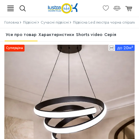
Головна
Підвісні
Сучасні підвісні
Підвісна Led люстра чорна спіраль до
Усе про товар
Характеристики
Shorts video
Серія
Суперціна