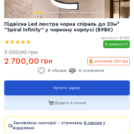
Підвісна Led люстра чорна спіраль до 20м²
"Spiral Infinity" у чорному корпусі (B9BK)
Артикул:
B9BK
В наявності
3 250,00
грн
2 700,00
грн
економія: 550 грн
Купити зараз
Додати в кошик
Замовляєш сьогодні - отримаєш
8 серпня
у
відділенні