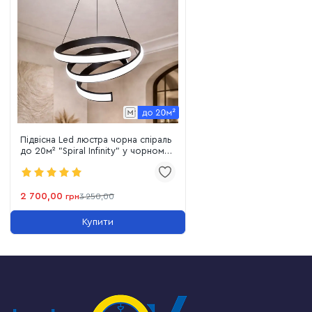
Підвісна Led люстра чорна спіраль
до 20м² "Spiral Infinity" у чорному
корпусі (B9BK)
2 700,00
грн
3 250,00
Купити