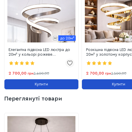
забезпечують швидку установку на будь-який тип стелі.
Тривалий ресурс:
вбудовані світлодіоди розраховані
на роки безперебійної роботи без потреби в заміні
ламп.
Елегантна підвісна LED люстра до
Розкішна підвісна LED л
20м² у кольорі рожеве
20м² у золотому корпус
золото169W "Satin Rose Infinity"
Infinity 169W (B9G)
(B9CF)
2 700,00
2 700,00
грн
3 600,00
грн
3 500,00
Купити
Купити
Переглянуті товари