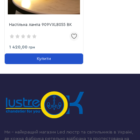
Настільна лампа 909VXL8055 BK
1 420,00
грн
Купити
Ми – найкращий магазин Led люстр та світильників в Україні,
де кожна фабрика ретельно відібрана та протестована на