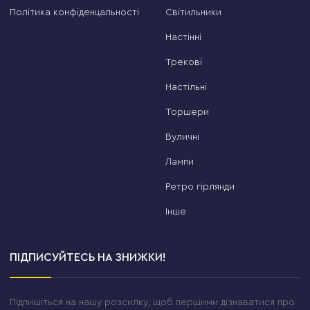
Політика конфіденцальності
Світильники
Настінні
Трекові
Настільні
Торшери
Вуличні
Лампи
Ретро гірлянди
Інше
ПІДПИСУЙТЕСЬ НА ЗНИЖКИ!
Підпишіться на нашу розсилку, щоб першими дізнаватися про