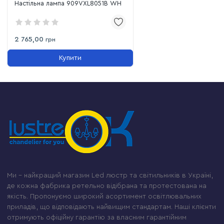
Настільна лампа 909VXL8051B WH
2 765,00
грн
Купити
Ми – найкращий магазин Led люстр та світильників в Україні,
де кожна фабрика ретельно відібрана та протестована на
якість. Пропонуємо широкий асортимент освітлювальних
приладів, що відповідають найвищим стандартам. Наші клієнти
отримують офіційну гарантію за власним гарантійним