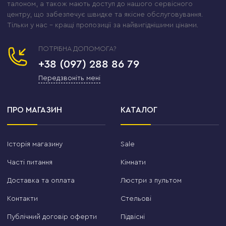
талоном, а також мають доступ до нашого сервісного
центру, що забезпечує швидке та якісне обслуговування.
Тільки у нас – кращі пропозиції за найвигіднішими цінами.
ПОТРІБНА ДОПОМОГА?
+38 (097) 288 86 79
Передзвоніть мені
ПРО МАГАЗИН
КАТАЛОГ
Історія магазину
Sale
Часті питання
Кімнати
Доставка та оплата
Люстри з пультом
Контакти
Стельові
Публічний договір оферти
Підвісні