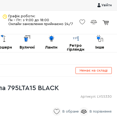
Увійти
Графік роботи:
Пн - Пт: з 9:00 до 18:00
Онлайн-замовлення приймаємо 24/7
Ретро
ршери
Вуличні
Лампи
Інше
гірлянди
Немає на складі
па 795LTA15 BLACK
Артикул:
LVS5330