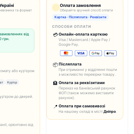
Україні
Оплата замовлення
евізника та формат
Обирайте зручний спосіб оплати
Картка · Післяплата · Реквізити
СПОСОБИ ОПЛАТИ
замовленнях від
💳
Онлайн-оплата карткою
 грн.
Visa / Mastercard / Apple Pay /
Google Pay.
📦
Післяплата
При отриманні у відділенні пошти
томату або кур'єром
з можливістю перевірки товару.
🏦
Оплата за реквізитами
ат
Кур'єр
Переказ на банківський рахунок
ФОП (також можемо виставити
кур'єром до дверей.
рахунок).
📍
Оплата при самовивозі
На нашому складі в місті
Дніпро
.
анії, орієнтовно від