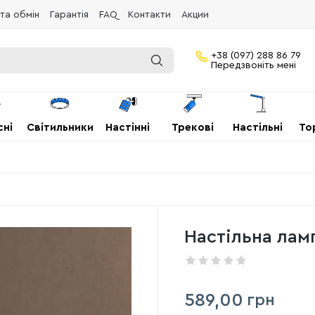
та обмін
Гарантія
FAQ
Контакти
Акции
+38 (097) 288 86 79
Передзвоніть мені
сні
Світильники
Настінні
Трекові
Настільні
То
Настільна лам
589,00
грн