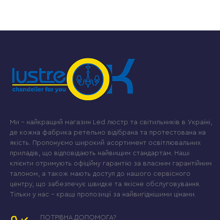
Ми – найкращий магазин Led люстр та світильників в Україні,
де кожна фабрика ретельно відібрана та протестована на
якість. Пропонуємо широкий асортимент освітлювальних
приладів, що відповідають найвищим стандартам. Наші
клієнти отримують офіційну гарантію за власним гарантійним
талоном, а також мають доступ до нашого сервісного
центру, що забезпечує швидке та якісне обслуговування.
Тільки у нас – кращі пропозиції за найвигіднішими цінами.
ПОТРІБНА ДОПОМОГА?