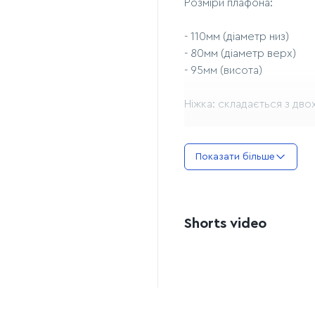
Розміри плафона:
- 110мм (діаметр низ)
- 80мм (діаметр верх)
- 95мм (висота)
Ніжка: складається з дво
Основа: 100мм
Показати більше
Температура світла (три 
Особливості:
Shorts video
- живлення від акумулято
- сенсорне керування