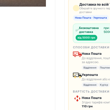
Доставка по всій 
Обирайте зручного пер
доставки
Нова Пошта · Укрпошта
Безкоштовна
при 
✅
доставка
5000
від 5000 грн
СПОСОБИ ДОСТАВКИ
Нова Пошта
До відділення, пош
за адресою.
Відділення
Поштом
Укрпошта
До відділення або 
Відділення
Кур'єр
ВАРТІСТЬ ДОСТАВКИ
Нова Пошта
Згідно тарифів комп
110 грн
.