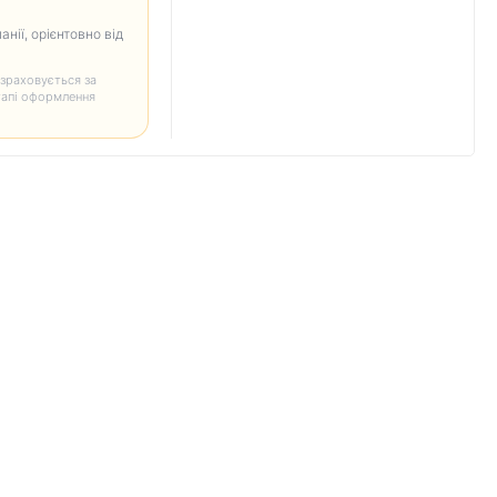
анії, орієнтовно від
зраховується за
тапі оформлення