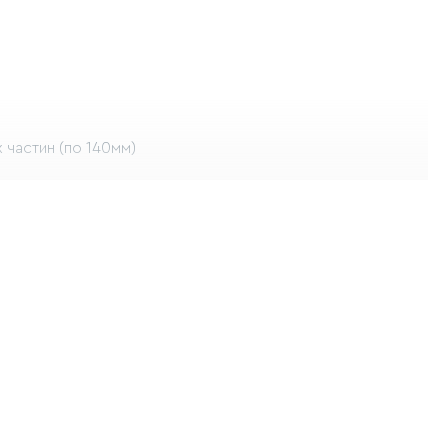
х частин (по 140мм)
режими): теплий, нейтральний, холодний
ра (USB кабель в комплекті / зарядки в комплекті немає)