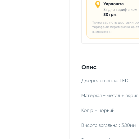
Укрпошта
Згідно тарифів комп
80 грн
.
Точна вартість доставки ро
тарифами перевізника на е
замовлення.
Опис
Джерело світла: LED
Матеріал – метал + акрил
Колір – чорний
Висота загальна : 380мм