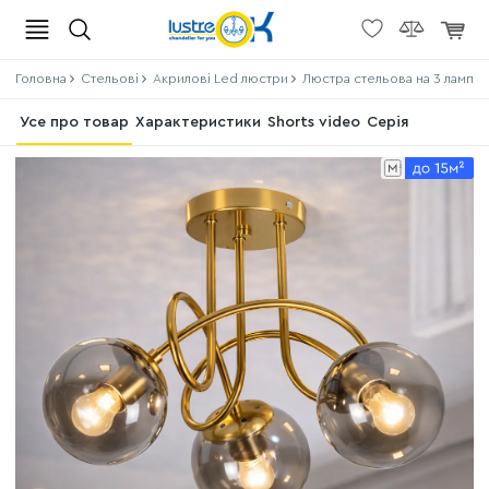
Головна
Стельові
Акрилові Led люстри
Люстра стельова на 3 лампи,
Усе про товар
Характеристики
Shorts video
Серія