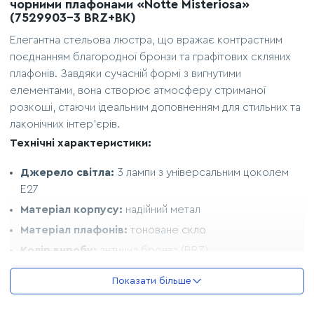
чорними плафонами «Notte Misteriosa»
(7529903-3 BRZ+BK)
Елегантна стельова люстра, що вражає контрастним
поєднанням благородної бронзи та графітових скляних
плафонів. Завдяки сучасній формі з вигнутими
елементами, вона створює атмосферу стриманої
розкоші, стаючи ідеальним доповненням для стильних та
лаконічних інтер'єрів.
Технічні характеристики:
Джерело світла:
3 лампи з універсальним цоколем
Е27
Матеріал корпусу:
надійний метал
Матеріал плафонів:
тоноване скло
Колір виробу:
антична бронза (BRZ)
Колір плафонів:
напівпрозорий чорний (BK)
Показати більше
Сумісність:
можливість встановлення LED,
енергозберігаючих або ламп розжарювання