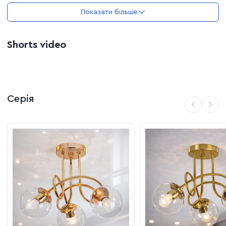
не заважає вільному пересуванню у вузьких
Показати більше
просторах.
Переваги:
Shorts video
Трендовий дизайн:
Чорне скло плафонів у поєднанні
з бронзою — одне з найактуальніших рішень у
сучасному декорі.
М'яке розсіювання:
Тонування плафонів ефективно
Серія
приглушує яскравість ламп, усуваючи засліплюючий
ефект.
Практичний цоколь:
Стандартний патрон Е27
дозволяє легко замінювати лампи та обирати їхню
потужність
Якісне покриття:
Металевий каркас стійкий до
механічних впливів та довго зберігає свій первісний
вигляд