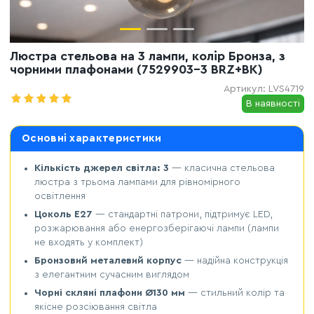
Люстра стельова на 3 лампи, колір Бронза, з
чорними плафонами (7529903-3 BRZ+BK)
Артикул:
LVS4719
В наявності
Основні характеристики
Кількість джерел світла: 3
— класична стельова
люстра з трьома лампами для рівномірного
освітлення
Цоколь E27
— стандартні патрони, підтримує LED,
розжарювання або енергозберігаючі лампи (лампи
не входять у комплект)
Бронзовий металевий корпус
— надійна конструкція
з елегантним сучасним виглядом
Чорні скляні плафони Ø130 мм
— стильний колір та
якісне розсіювання світла