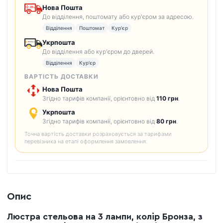
Нова Пошта
До відділення, поштомату або кур'єром за адресою.
Відділення
Поштомат
Кур'єр
Укрпошта
До відділення або кур'єром до дверей.
Відділення
Кур'єр
ВАРТІСТЬ ДОСТАВКИ
Нова Пошта
Згідно тарифів компанії, орієнтовно від
110 грн
.
Укрпошта
Згідно тарифів компанії, орієнтовно від
80 грн
.
Точна вартість доставки розраховується за тарифами
перевізника на етапі оформлення замовлення.
Опис
Люстра стельова на 3 лампи, колір Бронза, з