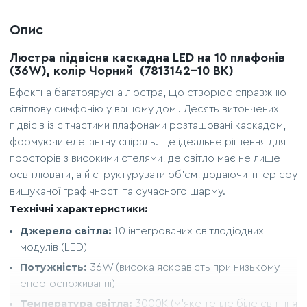
Опис
Люстра підвісна каскадна LED на 10 плафонів
(36W), колір Чорний (7813142-10 BK)
Ефектна багатоярусна люстра, що створює справжню
світлову симфонію у вашому домі. Десять витончених
підвісів із сітчастими плафонами розташовані каскадом,
формуючи елегантну спіраль. Це ідеальне рішення для
просторів з високими стелями, де світло має не лише
освітлювати, а й структурувати об'єм, додаючи інтер'єру
вишуканої графічності та сучасного шарму.
Технічні характеристики:
Джерело світла:
10 інтегрованих світлодіодних
модулів (LED)
Потужність:
36W (висока яскравість при низькому
енергоспоживанні)
Температура світла:
3000K (м'яке тепле біле світіння