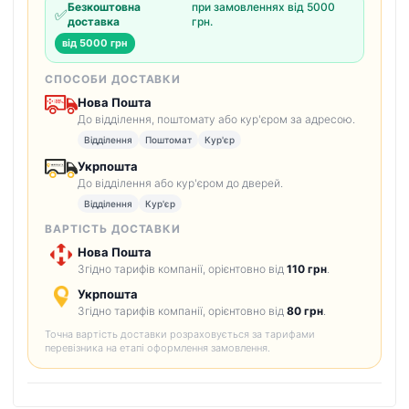
Безкоштовна
при замовленнях від 5000
✅
доставка
грн.
від 5000 грн
СПОСОБИ ДОСТАВКИ
Нова Пошта
До відділення, поштомату або кур'єром за адресою.
Відділення
Поштомат
Кур'єр
Укрпошта
До відділення або кур'єром до дверей.
Відділення
Кур'єр
ВАРТІСТЬ ДОСТАВКИ
Нова Пошта
Згідно тарифів компанії, орієнтовно від
110 грн
.
Укрпошта
Згідно тарифів компанії, орієнтовно від
80 грн
.
Точна вартість доставки розраховується за тарифами
перевізника на етапі оформлення замовлення.