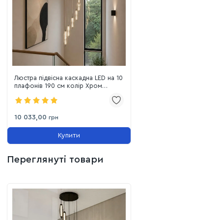
люстра наповнює великий простір м'якою та
гостинною аурою.
Люстра підвісна каскадна LED на 10
плафонів 190 см колір Хром
Cascata di Sogni (7813142-10 CH)
10 033,00
грн
Купити
Переглянуті товари