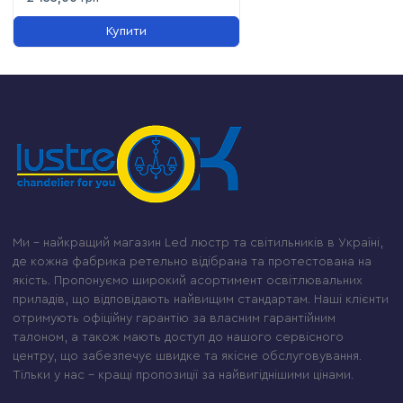
Купити
Ми – найкращий магазин Led люстр та світильників в Україні,
де кожна фабрика ретельно відібрана та протестована на
якість. Пропонуємо широкий асортимент освітлювальних
приладів, що відповідають найвищим стандартам. Наші клієнти
отримують офіційну гарантію за власним гарантійним
талоном, а також мають доступ до нашого сервісного
центру, що забезпечує швидке та якісне обслуговування.
Тільки у нас – кращі пропозиції за найвигіднішими цінами.