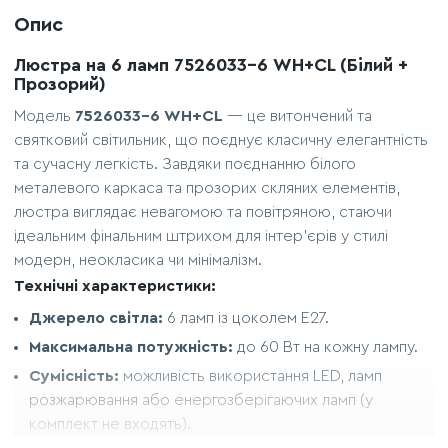
Опис
Люстра на 6 ламп 7526033-6 WH+CL (Білий +
Прозорий)
Модель
7526033-6 WH+CL
— це витончений та
святковий світильник, що поєднує класичну елегантність
та сучасну легкість. Завдяки поєднанню білого
металевого каркаса та прозорих скляних елементів,
люстра виглядає невагомою та повітряною, стаючи
ідеальним фінальним штрихом для інтер’єрів у стилі
модерн, неокласика чи мінімалізм.
Технічні характеристики:
Джерело світла:
6 ламп із цоколем E27.
Максимальна потужність:
до 60 Вт на кожну лампу.
Сумісність:
можливість використання LED, ламп
розжарювання або енергозберігаючих ламп (у
комплект не входять).