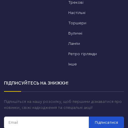
Трекові
Настільні
Торшери
Вуличні
Лампи
Ретро гірлянди
Інше
ПІДПИСУЙТЕСЬ НА ЗНИЖКИ!
Підпишіться на нашу розсилку, щоб першими дізнаватися про
новинки, свіжі надходження та спеціальні акції!
Підписатися