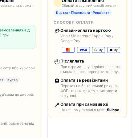
Україні
Оплата замовлення
евізника та формат
Обирайте зручний спосіб оплати
Картка · Післяплата · Реквізити
СПОСОБИ ОПЛАТИ
замовленнях від
💳
Онлайн-оплата карткою
 грн.
Visa / Mastercard / Apple Pay /
Google Pay.
📦
Післяплата
При отриманні у відділенні пошти
томату або кур'єром
з можливістю перевірки товару.
🏦
Оплата за реквізитами
ат
Кур'єр
Переказ на банківський рахунок
ФОП (також можемо виставити
кур'єром до дверей.
рахунок).
📍
Оплата при самовивозі
На нашому складі в місті
Дніпро
.
анії, орієнтовно від