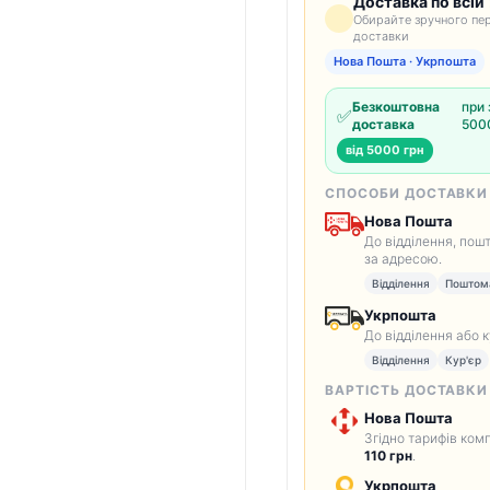
Доставка по всій 
Обирайте зручного пер
доставки
Нова Пошта · Укрпошта
Безкоштовна
при 
✅
доставка
5000
від 5000 грн
СПОСОБИ ДОСТАВКИ
Нова Пошта
До відділення, пош
за адресою.
Відділення
Поштом
Укрпошта
До відділення або 
Відділення
Кур'єр
ВАРТІСТЬ ДОСТАВКИ
Нова Пошта
Згідно тарифів комп
110 грн
.
Укрпошта