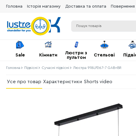
Головна
Історія магазину
Доставка та оплата
Повернення 
Люстри з
Sale
Кімнати
Стельові
Підві
пультом
Головна
Підвісні
Сучасні підвісні
Люстра 918LP267-7 GAB+BR
Усе про товар
Характеристики
Shorts video