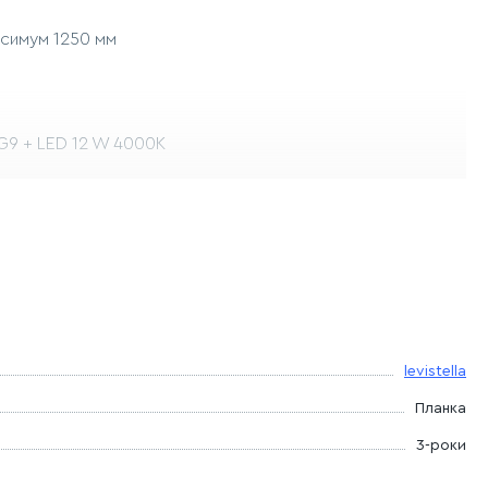
ксимум 1250 мм
 G9 + LED 12 W 4000K
: немає
levistella
Планка
3-роки