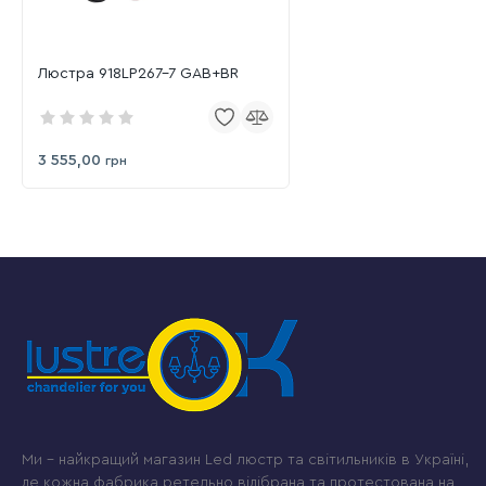
Люстра 918LP267-7 GAB+BR
3 555,00
грн
Ми – найкращий магазин Led люстр та світильників в Україні,
де кожна фабрика ретельно відібрана та протестована на