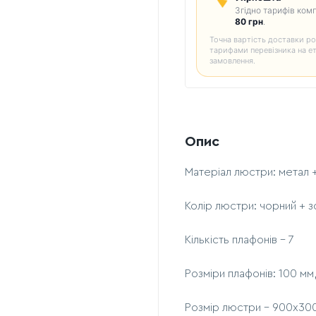
Згідно тарифів комп
80 грн
.
Точна вартість доставки ро
тарифами перевізника на е
замовлення.
Опис
Матеріал люстри: метал 
Колір люстри: чорний + 
Кількість плафонів - 7
Розміри плафонів: 100 мм,
Розмір люстри - 900x30