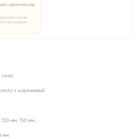
анії, орієнтовно від
зраховується за
тапі оформлення
+ скло
золото + коричневий
 120 мм, 150 мм.
0 мм