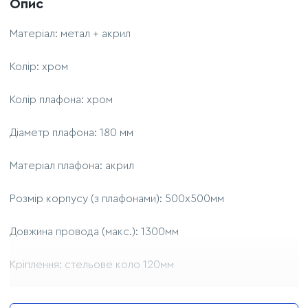
Опис
Матеріал: метал + акрил
Колір: хром
Колір плафона: хром
Діаметр плафона: 180 мм
Матеріал плафона: акрил
Розмір корпусу (з плафонами): 500х500мм
Довжина провода (макс.): 1300мм
Кріплення: стельове коло 120мм
Джерело світла: 4 лампи Е27