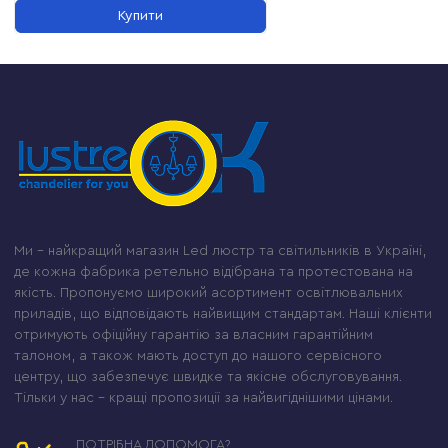
Купити
Ми – найкращий магазин Led люстр та світильників в Україні,
де кожна фабрика ретельно відібрана та протестована на
якість. Пропонуємо широкий асортимент освітлювальних
приладів, що відповідають найвищим стандартам. Наші клієнти
отримують офіційну гарантію за власним гарантійним
талоном, а також мають доступ до нашого сервісного
центру, що забезпечує швидке та якісне обслуговування.
Тільки у нас – кращі пропозиції за найвигіднішими цінами.
ПОТРІБНА ДОПОМОГА?