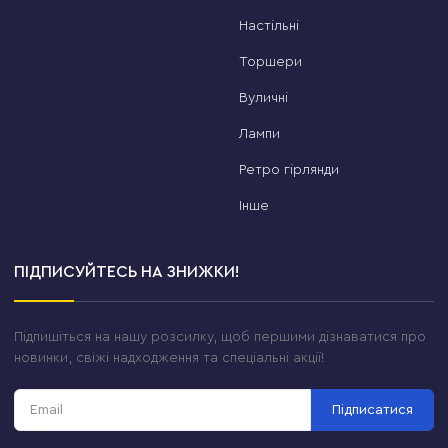
Настільні
Торшери
Вуличні
Лампи
Ретро гірлянди
Інше
ПІДПИСУЙТЕСЬ НА ЗНИЖКИ!
Підпишіться на нашу розсилку, щоб першими дізнаватися про
новинки, свіжі надходження та спеціальні акції!
Підписатися