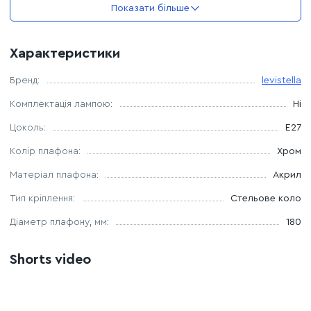
Показати більше
Максимальна потужність лампочки: 40 W
Характеристики
Комплектація лампочками: немає
Бренд:
levistella
Комплектація лампою:
Ні
Цоколь:
E27
Колір плафона:
Хром
Матеріал плафона:
Акрил
Тип кріплення:
Стельове коло
Дiаметр плафону, мм:
180
Shorts video