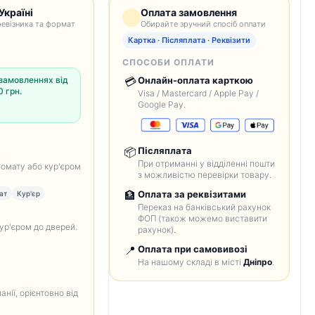
Україні
Оплата замовлення
евізника та формат
Обирайте зручний спосіб оплати
Картка · Післяплата · Реквізити
СПОСОБИ ОПЛАТИ
замовленнях від
💳
Онлайн-оплата карткою
 грн.
Visa / Mastercard / Apple Pay /
Google Pay.
📦
Післяплата
При отриманні у відділенні пошти
томату або кур'єром
з можливістю перевірки товару.
🏦
Оплата за реквізитами
ат
Кур'єр
Переказ на банківський рахунок
ФОП (також можемо виставити
кур'єром до дверей.
рахунок).
📍
Оплата при самовивозі
На нашому складі в місті
Дніпро
.
анії, орієнтовно від