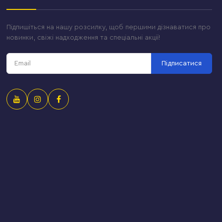
Підпишіться на нашу розсилку, щоб першими дізнаватися про
новинки, свіжі надходження та спеціальні акції!
Підписатися