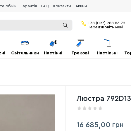
та обмін
Гарантія
FAQ
Контакти
Акции
+38 (097) 288 86 79
Передзвоніть мені
сні
Світильники
Настінні
Трекові
Настільні
То
Люстра 792D13
16 685,00
грн