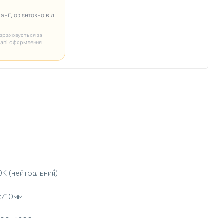
анії, орієнтовно від
зраховується за
тапі оформлення
0К (нейтральний)
0х710мм