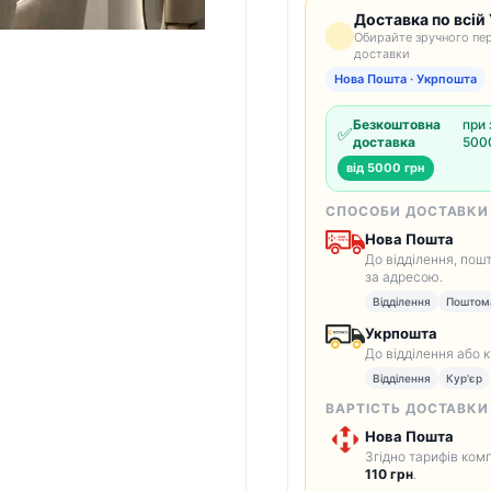
Доставка по всій 
Обирайте зручного пер
доставки
Нова Пошта · Укрпошта
Безкоштовна
при 
✅
доставка
5000
від 5000 грн
СПОСОБИ ДОСТАВКИ
Нова Пошта
До відділення, пош
за адресою.
Відділення
Поштом
Укрпошта
До відділення або 
Відділення
Кур'єр
ВАРТІСТЬ ДОСТАВКИ
Нова Пошта
Згідно тарифів комп
110 грн
.