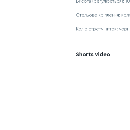
Висота (регулюється): 
Стельове кріплення: кол
Колір стретч-ниток: чорн
Shorts video