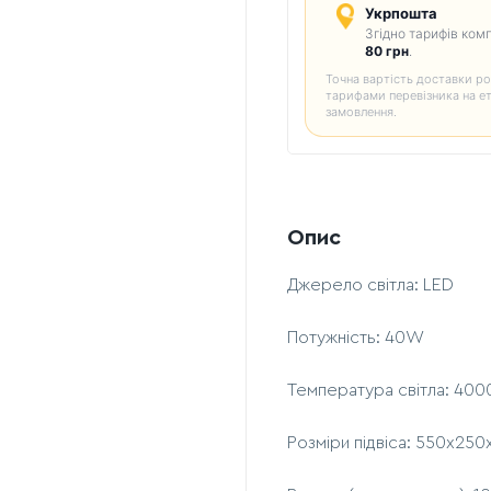
Укрпошта
Згідно тарифів комп
80 грн
.
Точна вартість доставки ро
тарифами перевізника на е
замовлення.
Опис
Джерело світла: LED
Потужність: 40W
Температура світла: 400
Розміри підвіса: 550х25