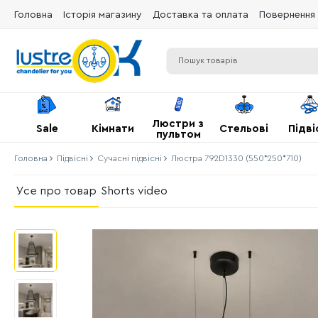
Головна
Історія магазину
Доставка та оплата
Повернення 
Люстри з
Sale
Кімнати
Стельові
Підві
пультом
Головна
Підвісні
Сучасні підвісні
Люстра 792D1330 (550*250*710)
Усе про товар
Shorts video