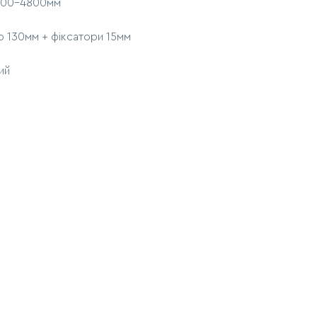
1000-4800мм
о 130мм + фіксатори 15мм
ий