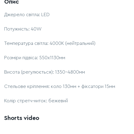
Опис
Джерело світла: LED
Потужність: 40W
Температура світла: 4000К (нейтральний)
Розміри підвіса: 550х1130мм
Висота (регулюється): 1350-4800мм
Стельове кріплення: коло 130мм + фіксатори 15мм
Колір стретч-ниток: бежевий
Shorts video