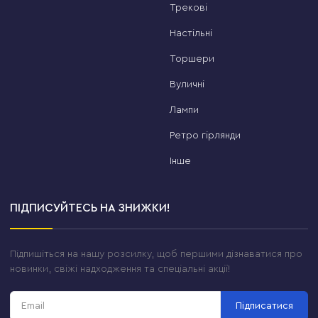
Трекові
Настільні
Торшери
Вуличні
Лампи
Ретро гірлянди
Інше
ПІДПИСУЙТЕСЬ НА ЗНИЖКИ!
Підпишіться на нашу розсилку, щоб першими дізнаватися про
новинки, свіжі надходження та спеціальні акції!
Підписатися