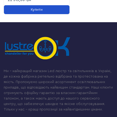
22 515,00
грн
Купити
Ми – найкращий магазин Led люстр та світильників в Україні,
де кожна фабрика ретельно відібрана та протестована на
якість. Пропонуємо широкий асортимент освітлювальних
приладів, що відповідають найвищим стандартам. Наші клієнти
отримують офіційну гарантію за власним гарантійним
талоном, а також мають доступ до нашого сервісного
центру, що забезпечує швидке та якісне обслуговування.
Тільки у нас – кращі пропозиції за найвигіднішими цінами.