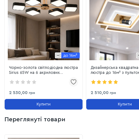
Чорно-золота світлодіодна люстра
Дизайнерська квадратна
Sirius 65W на 6 акрилових
люстра до 16м² з пульто
плафонів до 16 м² (B XI3366-6
спотом Orbital Square G
BK+FGD)
White
2 530,00
2 510,00
грн
грн
Купити
Купити
Переглянуті товари