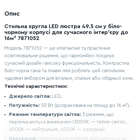
Опис
Стильна кругла LED люстра 49.5 см у біло-
чорному корпусі для сучасного інтер'єру до
16м² 7871052
Модель 7871052 — це елегантне та практичне
освітлювальне рішення, що гармонійно поєднує
сучасний дизайн і високу функціональність. Контрастна
біло-чорна гама та плавні лінії роблять цей світильник
чудовим вибором для вітальні, спальні або обідньої зони.
Технічні характеристики:
Джерело світла:
LED.
Потужність:
50 Вт (розрахована на площу до 16 м²).
Режими температури світла:
3 режими, що
перемикаються вимикачем (3000К — тепле світло,
4000К — нейтральне, 6000К — холодне).
Керування:
перемикання режимів здійснюється за