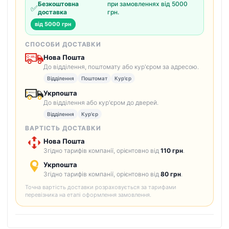
Безкоштовна
при замовленнях від 5000
✅
доставка
грн.
від 5000 грн
СПОСОБИ ДОСТАВКИ
Нова Пошта
До відділення, поштомату або кур'єром за адресою.
Відділення
Поштомат
Кур'єр
Укрпошта
До відділення або кур'єром до дверей.
Відділення
Кур'єр
ВАРТІСТЬ ДОСТАВКИ
Нова Пошта
Згідно тарифів компанії, орієнтовно від
110 грн
.
Укрпошта
Згідно тарифів компанії, орієнтовно від
80 грн
.
Точна вартість доставки розраховується за тарифами
перевізника на етапі оформлення замовлення.