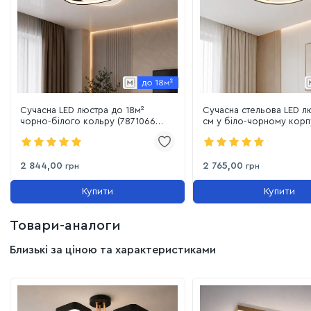
Сучасна LED люстра до 18м²
Сучасна стельова LED л
чорно-білого кольру (7871066
см у біло-чорному корп
WH+BK)
вітальні до 18м² (78710
2 844,00
2 765,00
грн
грн
Купити
Купити
Товари-аналоги
Близькі за ціною та характеристиками