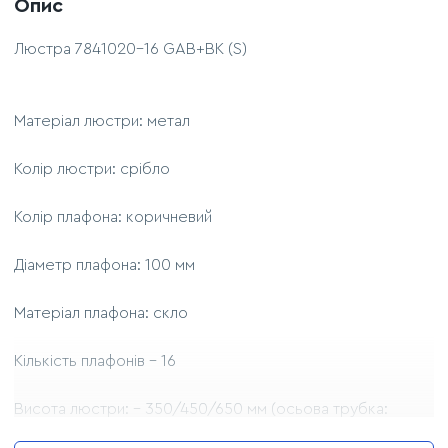
Опис
Люстра 7841020-16 GAB+BK (S)
Матеріал люстри: метал
Колір люстри: срібло
Колір плафона: коричневий
Діаметр плафона: 100 мм
Матеріал плафона: скло
Кількість плафонів – 16
Висота люстри: - 350/450/650 мм (осьова трубка:
200мм + 300мм)