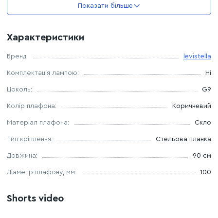
Показати більше
Довжина люстри – 900 мм
Характеристики
Розмір кріплення до стелі – 100 мм
Бренд:
levistella
Джерело світла - 16 ламп G9
Комплектація лампою:
Ні
Комплектація лампочками: ні
Цоколь:
G9
Колір плафона:
Коричневий
Матеріал плафона:
Скло
Тип кріплення:
Стельова планка
Довжина:
90 см
Дiаметр плафону, мм:
100
Shorts video