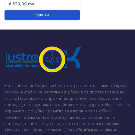
6 320,00
грн
Купити
Ми – найкращий магазин Led люстр та світильників в Україні,
де кожна фабрика ретельно відібрана та протестована на
якість. Пропонуємо широкий асортимент освітлювальних
приладів, що відповідають найвищим стандартам. Наші клієнти
отримують офіційну гарантію за власним гарантійним
талоном, а також мають доступ до нашого сервісного
центру, що забезпечує швидке та якісне обслуговування.
Тільки у нас – кращі пропозиції за найвигіднішими цінами.