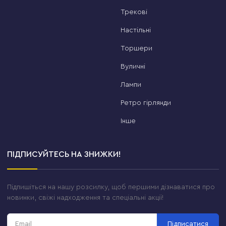
Трекові
Настільні
Торшери
Вуличні
Лампи
Ретро гірлянди
Інше
ПІДПИСУЙТЕСЬ НА ЗНИЖКИ!
Підпишіться на нашу розсилку, щоб першими дізнаватися про
новинки, свіжі надходження та спеціальні акції!
Підписатися