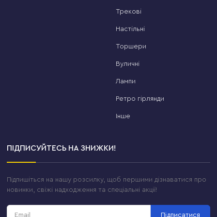
Трекові
Настільні
Торшери
Вуличні
Лампи
Ретро гірлянди
Інше
ПІДПИСУЙТЕСЬ НА ЗНИЖКИ!
Підпишіться на нашу розсилку, щоб першими дізнаватися про
новинки, свіжі надходження та спеціальні акції!
Підписатися