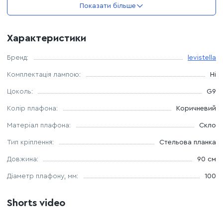
Довжина люстри – 900 мм
Показати більше
Розмір кріплення до стелі – 100 мм
Характеристики
Джерело світла - 16 ламп G9
Бренд:
levistella
Комплектація лампою:
Ні
Комплектація лампочками: ні
Цоколь:
G9
Колір плафона:
Коричневий
Матеріал плафона:
Скло
Тип кріплення:
Стельова планка
Довжина:
90 см
Дiаметр плафону, мм:
100
Shorts video