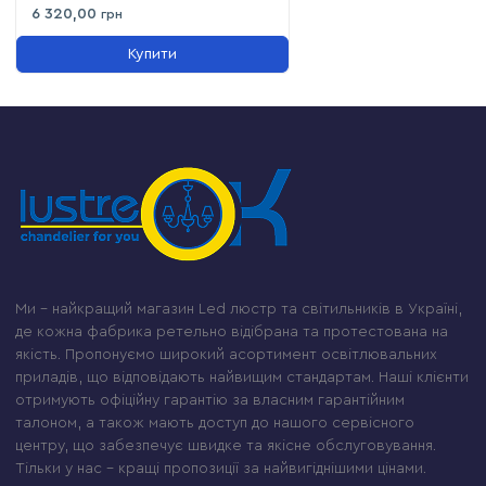
6 320,00
грн
Купити
Ми – найкращий магазин Led люстр та світильників в Україні,
де кожна фабрика ретельно відібрана та протестована на
якість. Пропонуємо широкий асортимент освітлювальних
приладів, що відповідають найвищим стандартам. Наші клієнти
отримують офіційну гарантію за власним гарантійним
талоном, а також мають доступ до нашого сервісного
центру, що забезпечує швидке та якісне обслуговування.
Тільки у нас – кращі пропозиції за найвигіднішими цінами.