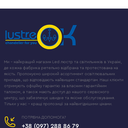
Ми – найкращий магазин Led люстр та світильників в Україні,
де кожна фабрика ретельно відібрана та протестована на
якість. Пропонуємо широкий асортимент освітлювальних
приладів, що відповідають найвищим стандартам. Наші клієнти
отримують офіційну гарантію за власним гарантійним
талоном, а також мають доступ до нашого сервісного
центру, що забезпечує швидке та якісне обслуговування.
Тільки у нас – кращі пропозиції за найвигіднішими цінами.
ПОТРІБНА ДОПОМОГА?
+38 (097) 288 86 79