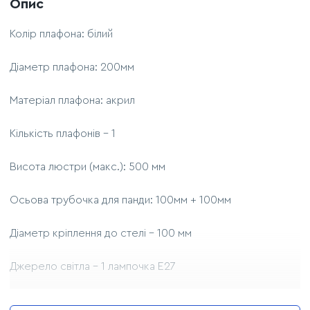
Опис
Колір плафона: білий
Діаметр плафона: 200мм
Матеріал плафона: акрил
Кількість плафонів – 1
Висота люстри (макс.): 500 мм
Осьова трубочка для панди: 100мм + 100мм
Діаметр кріплення до стелі – 100 мм
Джерело світла - 1 лампочка Е27
Можливість використання лампи: LED, розжарювання,