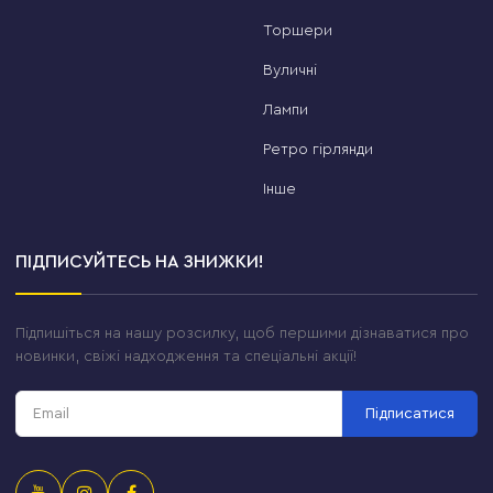
Торшери
Вуличні
Лампи
Ретро гірлянди
Інше
ПІДПИСУЙТЕСЬ НА ЗНИЖКИ!
Підпишіться на нашу розсилку, щоб першими дізнаватися про
новинки, свіжі надходження та спеціальні акції!
Підписатися