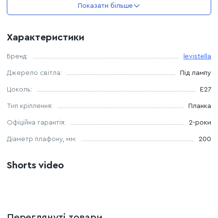
енергозберігаюча
Показати більше
Комплектація лампочками: ні
Характеристики
Бренд:
levistella
Джерело світла:
Під лампу
Цоколь:
E27
Тип кріплення:
Планка
Офіційна гарантія:
2-роки
Дiаметр плафону, мм:
200
Shorts video
Переглянуті товари