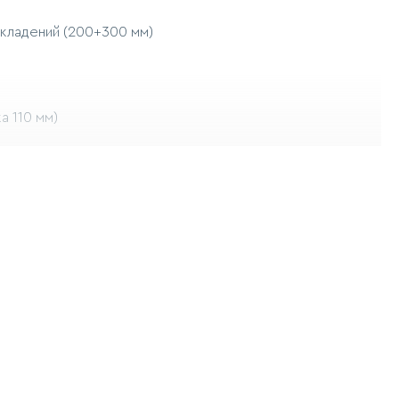
складений (200+300 мм)
а 110 мм)
27
: немає