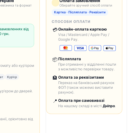
Україні
Оплата замовлення
евізника та формат
Обирайте зручний спосіб оплати
Картка · Післяплата · Реквізити
СПОСОБИ ОПЛАТИ
замовленнях від
💳
Онлайн-оплата карткою
 грн.
Visa / Mastercard / Apple Pay /
Google Pay.
📦
Післяплата
При отриманні у відділенні пошти
томату або кур'єром
з можливістю перевірки товару.
🏦
Оплата за реквізитами
ат
Кур'єр
Переказ на банківський рахунок
ФОП (також можемо виставити
кур'єром до дверей.
рахунок).
📍
Оплата при самовивозі
На нашому складі в місті
Дніпро
.
анії, орієнтовно від