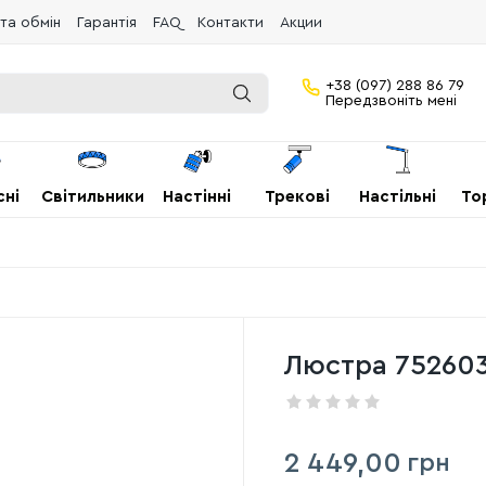
та обмін
Гарантія
FAQ
Контакти
Акции
+38 (097) 288 86 79
Передзвоніть мені
сні
Світильники
Настінні
Трекові
Настільні
То
Люстра 75260
2 449,00
грн