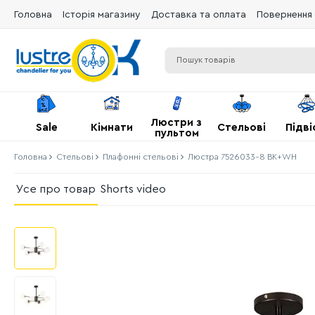
Головна
Історія магазину
Доставка та оплата
Повернення 
Люстри з
Sale
Кімнати
Стельові
Підві
пультом
Головна
Стельові
Плафонні стельові
Люстра 7526033-8 BK+WH
Усе про товар
Shorts video