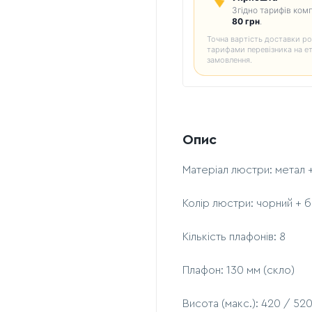
Згідно тарифів комп
80 грн
.
Точна вартість доставки ро
тарифами перевізника на е
замовлення.
Опис
Матеріал люстри: метал 
Колір люстри: чорний + б
Кількість плафонів: 8
Плафон: 130 мм (скло)
Висота (макс.): 420 / 52