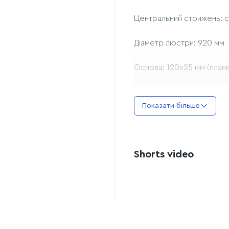
Центральний стрижень: 
Діаметр люстри: 920 мм
Основа: 120х25 мм (планк
Матеріал основи: метал
Показати більше
Джерело світла: 8 ламп Е
Комплектація лампочками
Shorts video