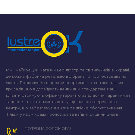
Ми – найкращий магазин Led люстр та світильників в Україні,
де кожна фабрика ретельно відібрана та протестована на
якість. Пропонуємо широкий асортимент освітлювальних
приладів, що відповідають найвищим стандартам. Наші
клієнти отримують офіційну гарантію за власним гарантійним
талоном, а також мають доступ до нашого сервісного
центру, що забезпечує швидке та якісне обслуговування.
Тільки у нас – кращі пропозиції за найвигіднішими цінами.
ПОТРІБНА ДОПОМОГА?