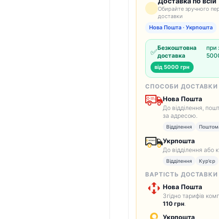
Доставка по всій 
Обирайте зручного пер
доставки
Нова Пошта · Укрпошта
Безкоштовна
при 
✅
доставка
5000
від 5000 грн
СПОСОБИ ДОСТАВКИ
Нова Пошта
До відділення, пош
за адресою.
Відділення
Поштом
Укрпошта
До відділення або 
Відділення
Кур'єр
ВАРТІСТЬ ДОСТАВКИ
Нова Пошта
Згідно тарифів комп
110 грн
.
Укрпошта