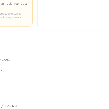
анії, орієнтовно від
зраховується за
тапі оформлення
+ скло
ілий
0 / 720 мм