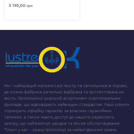
3 195,00
грн
Ми – найкращий магазин Led люстр та світильників в Україні,
де кожна фабрика ретельно відібрана та протестована на
якість. Пропонуємо широкий асортимент освітлювальних
приладів, що відповідають найвищим стандартам. Наші клієнти
отримують офіційну гарантію за власним гарантійним
талоном, а також мають доступ до нашого сервісного
центру, що забезпечує швидке та якісне обслуговування.
Тільки у нас – кращі пропозиції за найвигіднішими цінами.