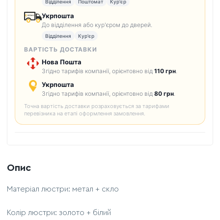
Відділення
Поштомат
Кур'єр
Укрпошта
До відділення або кур'єром до дверей.
Відділення
Кур'єр
ВАРТІСТЬ ДОСТАВКИ
Нова Пошта
Згідно тарифів компанії, орієнтовно від
110 грн
.
Укрпошта
Згідно тарифів компанії, орієнтовно від
80 грн
.
Точна вартість доставки розраховується за тарифами
перевізника на етапі оформлення замовлення.
Опис
Матеріал люстри: метал + скло
Колір люстри: золото + білий