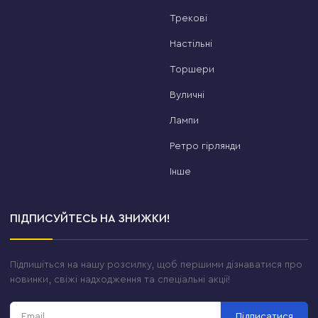
Трекові
Настільні
Торшери
Вуличні
Лампи
Ретро гірлянди
Інше
ПІДПИСУЙТЕСЬ НА ЗНИЖКИ!
Підпишіться на нашу розсилку, щоб першими дізнаватися про
новинки, свіжі надходження та спеціальні акції!
Підписатися