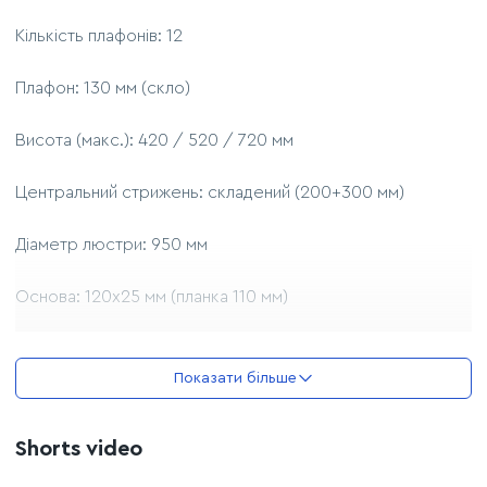
Кількість плафонів: 12
Плафон: 130 мм (скло)
Висота (макс.): 420 / 520 / 720 мм
Центральний стрижень: складений (200+300 мм)
Діаметр люстри: 950 мм
Основа: 120х25 мм (планка 110 мм)
Матеріал основи: метал
Показати більше
Джерело світла: 12 ламп Е27
Shorts video
Комплектація лампочками: немає