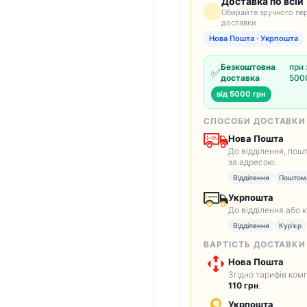
Доставка по всій 
Обирайте зручного пер
доставки
Нова Пошта · Укрпошта
Безкоштовна
при 
✅
доставка
5000
від 5000 грн
СПОСОБИ ДОСТАВКИ
Нова Пошта
До відділення, пош
за адресою.
Відділення
Поштом
Укрпошта
До відділення або 
Відділення
Кур'єр
ВАРТІСТЬ ДОСТАВКИ
Нова Пошта
Згідно тарифів комп
110 грн
.
Укрпошта