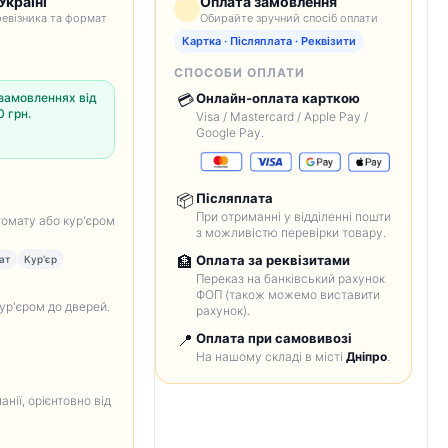
Україні
Оплата замовлення
евізника та формат
Обирайте зручний спосіб оплати
Картка · Післяплата · Реквізити
СПОСОБИ ОПЛАТИ
замовленнях від
💳
Онлайн-оплата карткою
 грн.
Visa / Mastercard / Apple Pay /
Google Pay.
📦
Післяплата
При отриманні у відділенні пошти
томату або кур'єром
з можливістю перевірки товару.
🏦
Оплата за реквізитами
ат
Кур'єр
Переказ на банківський рахунок
ФОП (також можемо виставити
кур'єром до дверей.
рахунок).
📍
Оплата при самовивозі
На нашому складі в місті
Дніпро
.
анії, орієнтовно від