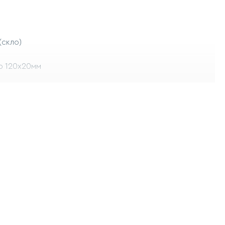
(скло)
ло 120х20мм
Е27
лампочки: 40 Ватт