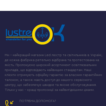
Ми – найкращий магазин Led люстр та світильників в Україні,
де кожна фабрика ретельно відібрана та протестована на
якість. Пропонуємо широкий асортимент освітлювальних
приладів, що відповідають найвищим стандартам. Наші
клієнти отримують офіційну гарантію за власним гарантійним
талоном, а також мають доступ до нашого сервісного
центру, що забезпечує швидке та якісне обслуговування.
Тільки у нас – кращі пропозиції за найвигіднішими цінами.
ПОТРІБНА ДОПОМОГА?