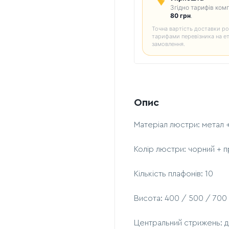
Згідно тарифів комп
80 грн
.
Точна вартість доставки ро
тарифами перевізника на е
замовлення.
Опис
Матеріал люстри: метал 
Колір люстри: чорний + 
Кількість плафонів: 10
Висота: 400 / 500 / 700
Центральний стрижень: д