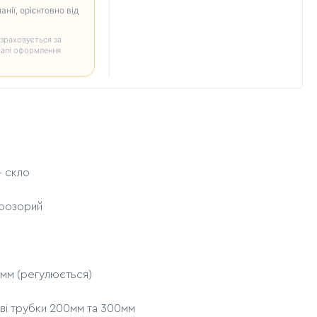
анії, орієнтовно від
зраховується за
тапі оформлення
+ скло
прозорий
 мм (регулюється)
ві трубки 200мм та 300мм