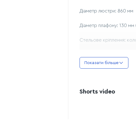
Діаметр люстри: 860 мм
Діаметр плафону: 130 мм 
Стельове кріплення: ко
Джерело світла: 10 ламп 
Показати більше
Максимальна потужність 
Shorts video