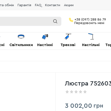
та обмін
Гарантія
FAQ
Контакти
Акции
+38 (097) 288 86 79
Передзвоніть мені
сні
Світильники
Настінні
Трекові
Настільні
То
Люстра 752603
3 002,00
грн