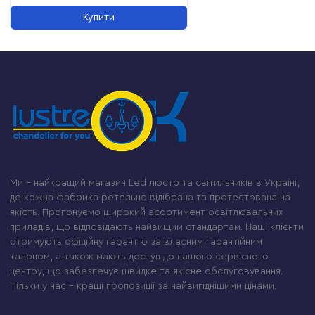
Купити
Ми – найкращий магазин Led люстр та світильників в Україні,
де кожна фабрика ретельно відібрана та протестована на
якість. Пропонуємо широкий асортимент освітлювальних
приладів, що відповідають найвищим стандартам. Наші клієнти
отримують офіційну гарантію за власним гарантійним
талоном, а також мають доступ до нашого сервісного
центру, що забезпечує швидке та якісне обслуговування.
Тільки у нас – кращі пропозиції за найвигіднішими цінами.