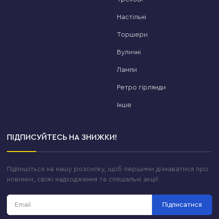
Настільні
Торшери
Вуличні
Лампи
Ретро гірлянди
Інше
ПІДПИСУЙТЕСЬ НА ЗНИЖКИ!
Підпишіться на нашу розсилку, щоб першими дізнаватися про
новинки, свіжі надходження та спеціальні акції!
Підписатися