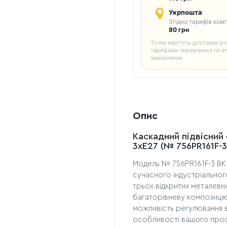
Укрпошта
Згідно тарифів комп
80 грн
.
Точна вартість доставки ро
тарифами перевізника на е
замовлення.
Опис
Каскадний підвісний 
3хE27 (№ 756PR161F-3
Модель № 756PR161F-3 BK 
сучасного індустріальног
трьох відкритих металеви
багаторівневу композицію
можливість регулювання в
особливості вашого прос