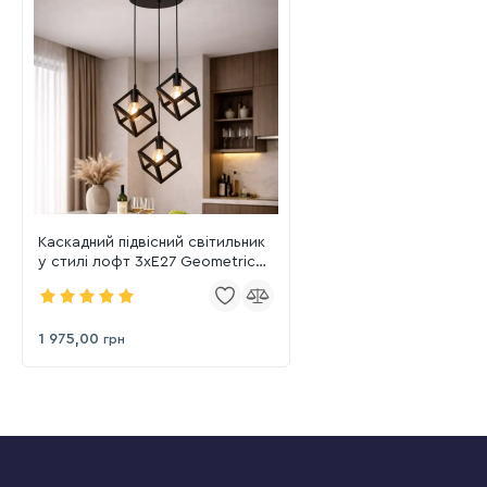
Каскадний підвісний світильник
у стилі лофт 3хE27 Geometric
Trio Black (756PR161F-3 BK)
1 975,00
грн