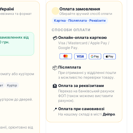
Україні
Оплата замовлення
евізника та формат
Обирайте зручний спосіб оплати
Картка · Післяплата · Реквізити
СПОСОБИ ОПЛАТИ
замовленнях від
💳
Онлайн-оплата карткою
 грн.
Visa / Mastercard / Apple Pay /
Google Pay.
📦
Післяплата
При отриманні у відділенні пошти
томату або кур'єром
з можливістю перевірки товару.
🏦
Оплата за реквізитами
ат
Кур'єр
Переказ на банківський рахунок
ФОП (також можемо виставити
кур'єром до дверей.
рахунок).
📍
Оплата при самовивозі
На нашому складі в місті
Дніпро
.
анії, орієнтовно від