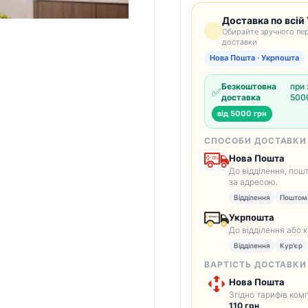
Доставка по всій 
Обирайте зручного пер
доставки
Нова Пошта · Укрпошта
Безкоштовна
при 
✅
доставка
5000
від 5000 грн
СПОСОБИ ДОСТАВКИ
Нова Пошта
До відділення, пош
за адресою.
Відділення
Поштом
Укрпошта
До відділення або 
Відділення
Кур'єр
ВАРТІСТЬ ДОСТАВКИ
Нова Пошта
Згідно тарифів комп
110 грн
.