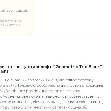
анії, орієнтовно від
зраховується за
тапі оформлення
світильник у стилі лофт "Geometric Trio Black",
 BK)
— це виразний світловий акцент, що втілює естетику
о дизайну. Головною особливістю цієї люстри є поєднання
х кубів різного розміру, що створює ефектну
. Чорне матове покриття підкреслює графічність ліній, а
исоти кожного підвісу дозволяє адаптувати світильник під
тору, створюючи унікальний світловий сценарій.