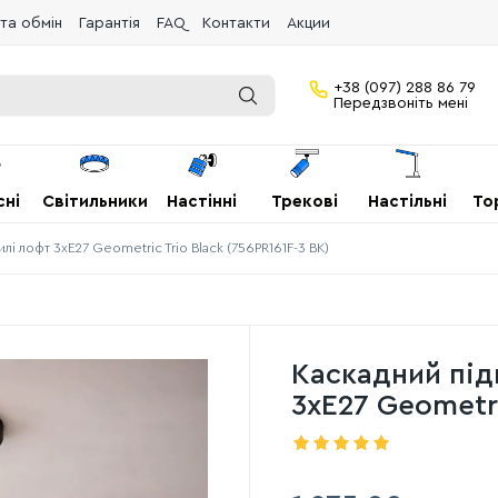
та обмін
Гарантія
FAQ
Контакти
Акции
+38 (097) 288 86 79
Передзвоніть мені
сні
Світильники
Настінні
Трекові
Настільні
То
илі лофт 3хE27 Geometric Trio Black (756PR161F-3 BK)
Каскадний підв
3хE27 Geometri