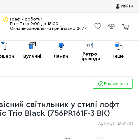
Увійти
Графік роботи:
Пн - Пт: з 9:00 до 18:00
Онлайн-замовлення приймаємо 24/7
Ретро
ршери
Вуличні
Лампи
Інше
гірлянди
В наявності
існий світильник у стилі лофт
c Trio Black (756PR161F-3 BK)
Артикул:
LVS1731