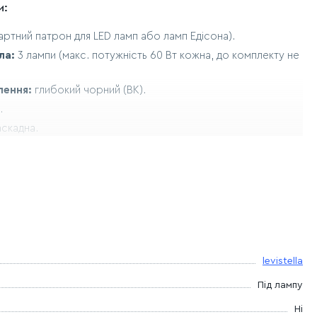
и:
артний патрон для LED ламп або ламп Едісона).
ла:
3 лампи (макс. потужність 60 Вт кожна, до комплекту не
лення:
глибокий чорний (BK).
.
аскадна.
160 мм.
200х200 мм.
50х250 мм.
о):
діаметр 300 мм.
ожного плафона налаштовується індивідуально.
levistella
Під лампу
йде як центральний елемент освітлення, що привертає увагу
ормою.
Ні