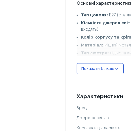
Основні характеристик
Тип цоколя:
E27 (станд
Кількість джерел світ
входять).
Колір корпусу та кріп
Матеріал:
міцний метал
Тип люстри:
підвісна к
Розміри:
Показати більше
Плафон 1 (малий):
160х
Плафон 2 (середній):
Плафон 3 (великий):
2
Стельова основа (кол
Характеристики
Регулювання:
висота к
Бренд:
Зона застосування:
Джерело світла:
Вітальня:
ідеально піді
своєю незвичайною ф
Комплектація лампою: