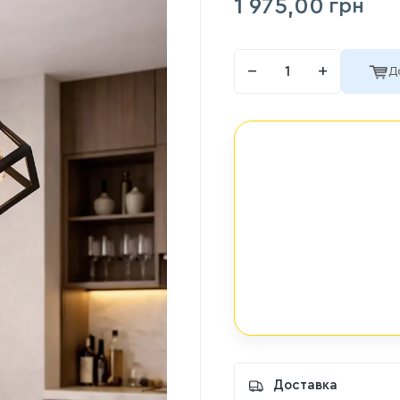
1 975,00
грн
−
+
Д
Доставка