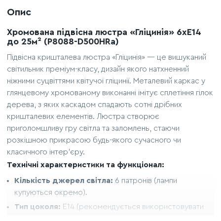
Опис
Хромована підвісна люстра «Гліцинія» 6xE14
до 25м² (P8088-D500HRa)
Підвісна кришталева люстра «Гліцинія» — це вишуканий
світильник преміум-класу, дизайн якого натхненний
ніжними суцвіттями квітучої гліцинії. Металевий каркас у
глянцевому хромованому виконанні імітує сплетіння гілок
дерева, з яких каскадом спадають сотні дрібних
кришталевих елементів. Люстра створює
приголомшливу гру світла та заломлень, стаючи
розкішною прикрасою будь-якого сучасного чи
класичного інтер'єру.
Технічні характеристики та функціонал:
Кількість джерел світла:
6 патронів (лампи
купуються окремо).
Тип цоколя:
E14 (рекомендується використовувати
енергоефективні світлодіодні лампи типу «свічка» або