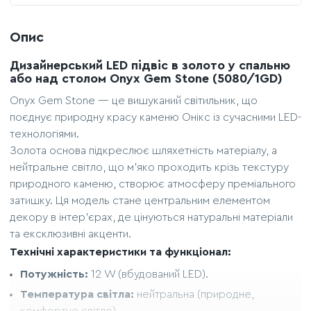
Опис
Дизайнерський LED підвіс в золото у спальню
або над столом Onyx Gem Stone (5080/1GD)
Onyx Gem Stone — це вишуканий світильник, що
поєднує природну красу каменю Онікс із сучасними LED-
технологіями.
Золота основа підкреслює шляхетність матеріалу, а
нейтральне світло, що м'яко проходить крізь текстуру
природного каменю, створює атмосферу преміального
затишку. Ця модель стане центральним елементом
декору в інтер'єрах, де цінуються натуральні матеріали
та ексклюзивні акценти.
Технічні характеристики та функціонал:
Потужність:
12 W (вбудований LED).
Температура світла:
нейтральна (природне,
комфортне світло).