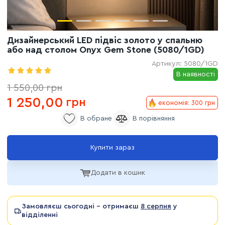
Дизайнерський LED підвіс золото у спальню
або над столом Onyx Gem Stone (5080/1GD)
Артикул:
5080/1GD
В наявності
1 550,00
грн
1 250,00
грн
економія: 300 грн
Купити зараз
Додати в кошик
Замовляєш сьогодні - отримаєш
8 серпня
у
відділенні