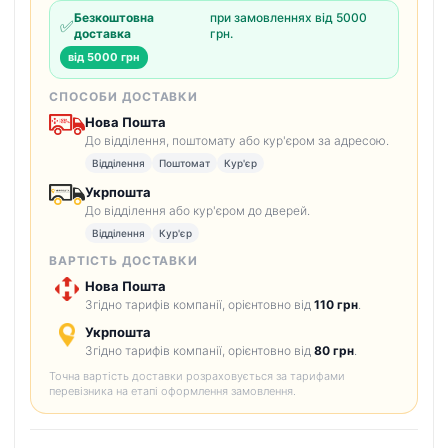
Безкоштовна
при замовленнях від 5000
✅
доставка
грн.
від 5000 грн
СПОСОБИ ДОСТАВКИ
Нова Пошта
До відділення, поштомату або кур'єром за адресою.
Відділення
Поштомат
Кур'єр
Укрпошта
До відділення або кур'єром до дверей.
Відділення
Кур'єр
ВАРТІСТЬ ДОСТАВКИ
Нова Пошта
Згідно тарифів компанії, орієнтовно від
110 грн
.
Укрпошта
Згідно тарифів компанії, орієнтовно від
80 грн
.
Точна вартість доставки розраховується за тарифами
перевізника на етапі оформлення замовлення.