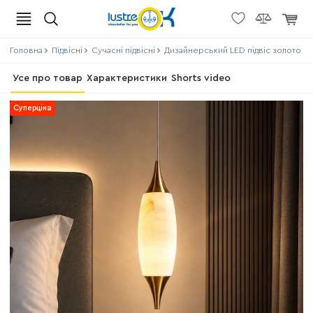
Головна
Підвісні
Сучасні підвісні
Дизайнерський LED підвіс золото у
Усе про товар
Характеристики
Shorts video
Суперціна