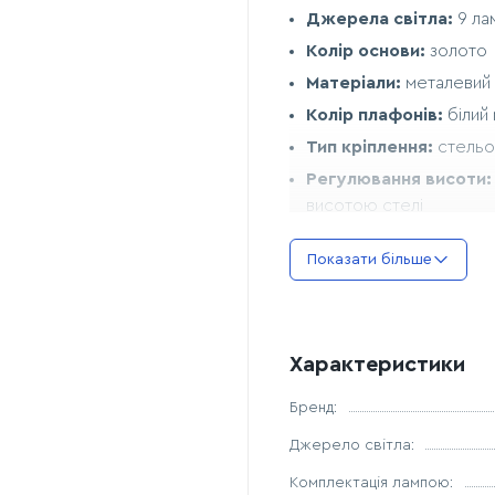
Джерела світла:
9 ла
Колір основи:
золото
Матеріали:
металевий 
Колір плафонів:
білий
Тип кріплення:
стельов
Регулювання висоти:
висотою стелі
Гарантія:
12 місяців
Розміри:
Показати більше
Діаметр люстри:
760 
Діаметр кільця:
430 
Характеристики
Висота корпусу:
240 
Максимальна висота:
Бренд:
Діаметр стельової ча
Джерело світла:
Зони застосування:
Комплектація лампою: