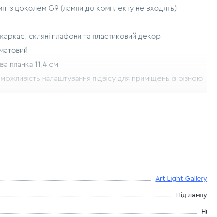
мп із цоколем G9 (лампи до комплекту не входять)
каркас, скляні плафони та пластиковий декор
 матовий
а планка 11,4 см
можливість налаштування підвісу для приміщень із різною
мм
мм
мм
1850 мм
Art Light Gallery
ші:
120 мм
Під лампу
Ні