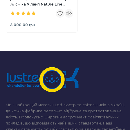
76 см на 9 ламп Nature Line
(8134/9AGD)
8 000,00
грн
Ми – найкращий магазин Led люстр та світильників в Україні,
де кожна фабрика ретельно відібрана та протестована на
якість. Пропонуємо широкий асортимент освітлювальних
приладів, що відповідають найвищим стандартам. Наші
клієнти отримують офіційну гарантію за власним гарантійним