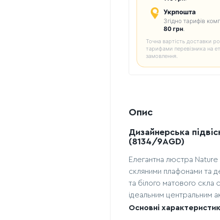
Укрпошта
Згідно тарифів комп
80 грн
.
Точна вартість доставки ро
тарифами перевізника на е
замовлення.
Опис
Дизайнерська підвісн
(8134/9AGD)
Елегантна люстра Nature 
скляними плафонами та 
та білого матового скла
ідеальним центральним ак
Основні характеристик