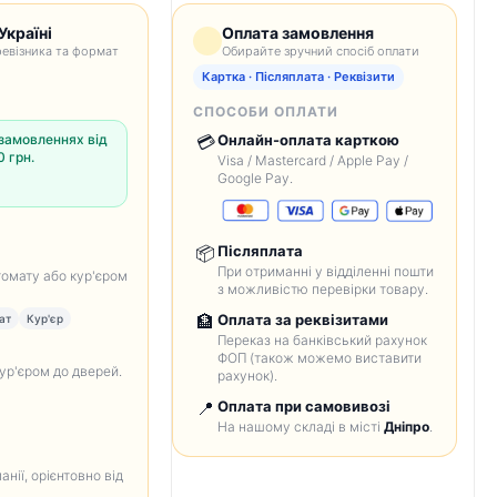
Україні
Оплата замовлення
евізника та формат
Обирайте зручний спосіб оплати
Картка · Післяплата · Реквізити
СПОСОБИ ОПЛАТИ
замовленнях від
💳
Онлайн-оплата карткою
 грн.
Visa / Mastercard / Apple Pay /
Google Pay.
📦
Післяплата
При отриманні у відділенні пошти
томату або кур'єром
з можливістю перевірки товару.
🏦
Оплата за реквізитами
ат
Кур'єр
Переказ на банківський рахунок
ФОП (також можемо виставити
кур'єром до дверей.
рахунок).
📍
Оплата при самовивозі
На нашому складі в місті
Дніпро
.
анії, орієнтовно від