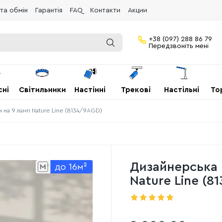
та обмін
Гарантія
FAQ
Контакти
Акции
+38 (097) 288 86 79
Передзвоніть мені
сні
Світильники
Настінні
Трекові
Настільні
То
 на 9 ламп Nature Line (8134/9AGD)
Дизайнерська 
Nature Line (8