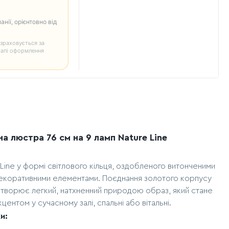
анії, орієнтовно від
зраховується за
тапі оформлення
а люстра 76 см на 9 ламп Nature Line
Line у формі світлового кільця, оздобленого витонченими
декоративними елементами. Поєднання золотого корпусу
 створює легкий, натхненний природою образ, який стане
центом у сучасному залі, спальні або вітальні.
и: