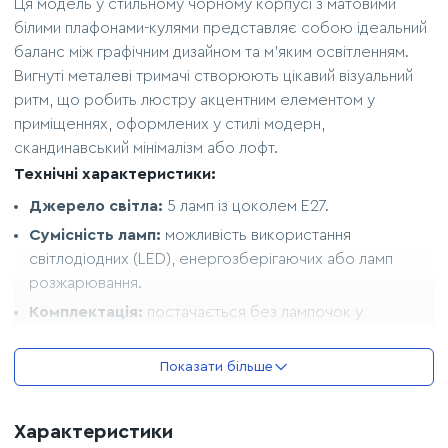
Ця модель у стильному чорному корпусі з матовими
білими плафонами-кулями представляє собою ідеальний
баланс між графічним дизайном та м'яким освітленням.
Вигнуті металеві тримачі створюють цікавий візуальний
ритм, що робить люстру акцентним елементом у
приміщеннях, оформлених у стилі модерн,
скандинавський мінімалізм або лофт.
Технічні характеристики:
Джерело світла:
5 ламп із цоколем E27.
Сумісність ламп:
можливість використання
світлодіодних (LED), енергозберігаючих або ламп
розжарювання.
Комплектація:
постачається без лампочок у
комплекті.
Матеріали та колір:
Показати більше
Корпус:
міцний метал чорного кольору.
Плафони:
біле скло.
Характеристики
Діаметр плафона:
130 мм.