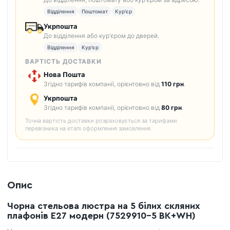
Відділення
Поштомат
Кур'єр
Укрпошта
До відділення або кур'єром до дверей.
Відділення
Кур'єр
ВАРТІСТЬ ДОСТАВКИ
Нова Пошта
Згідно тарифів компанії, орієнтовно від
110 грн
.
Укрпошта
Згідно тарифів компанії, орієнтовно від
80 грн
.
Точна вартість доставки розраховується за тарифами
перевізника на етапі оформлення замовлення.
Опис
Чорна стельова люстра на 5 білих скляних
плафонів E27 модерн (7529910-5 BK+WH)