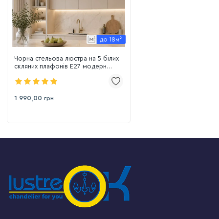
Чорна стельова люстра на 5 білих
скляних плафонів E27 модерн
(7529910-5 BK+WH)
1 990,00
грн