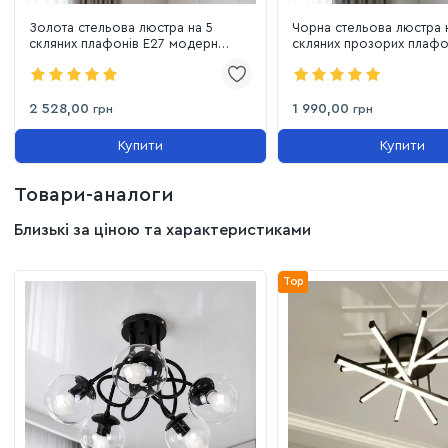
Золота стельова люстра на 5
Чорна стельова люстра 
скляних плафонів E27 модерн
скляних прозорих плафо
(7529910-5 GOLD+CL)
модерн (7529910-5 BK+C
2 528,00
1 990,00
грн
грн
Купити
Купити
Товари-аналоги
Близькі за ціною та характеристиками
Top