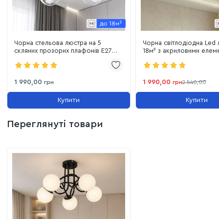
Чорна стельова люстра на 5
Чорна світлодіодна Led л
скляних прозорих плафонів E27
18м² з акриловими елем
модерн (7529910-5 BK+CL)
79W (W186/5BK)
1 990,00
1 990,00
грн
грн
2 540,00
Купити
Купити
Переглянуті товари