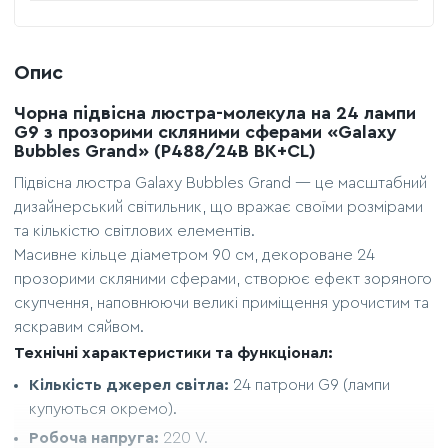
Опис
Чорна підвісна люстра-молекула на 24 лампи
G9 з прозорими скляними сферами «Galaxy
Bubbles Grand» (P488/24B BK+CL)
Підвісна люстра Galaxy Bubbles Grand — це масштабний
дизайнерський світильник, що вражає своїми розмірами
та кількістю світлових елементів.
Масивне кільце діаметром 90 см, декороване 24
прозорими скляними сферами, створює ефект зоряного
скупчення, наповнюючи великі приміщення урочистим та
яскравим сяйвом.
Технічні характеристики та функціонал:
Кількість джерел світла:
24 патрони G9 (лампи
купуються окремо).
Робоча напруга:
220 V.