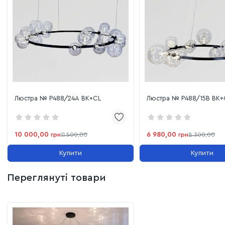
комерційних інтер'єрів, де важливо створити
атмосферу преміальності та затишку одночасно.
Люстра № P488/24A BK+CL
Люстра № P488/15B BK+
10 000,00
6 980,00
грн
11 500,00
грн
8 300,00
Купити
Купити
Переглянуті товари