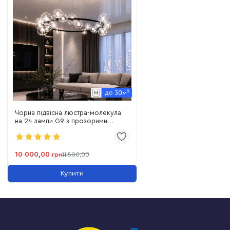
Чорна підвісна люстра-молекула
на 24 лампи G9 з прозорими
скляними сферами (P488/24B
BK+CL)
10 000,00
грн
11 500,00
Купити