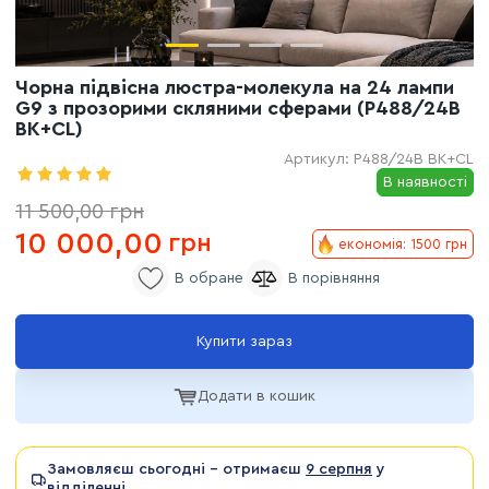
Чорна підвісна люстра-молекула на 24 лампи
G9 з прозорими скляними сферами (P488/24B
BK+CL)
Артикул:
P488/24B BK+CL
В наявності
11 500,00
грн
10 000,00
грн
економія: 1500 грн
Купити зараз
Додати в кошик
Замовляєш сьогодні - отримаєш
9 серпня
у
відділенні