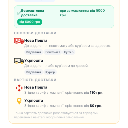
Безкоштовна
при замовленнях від 5000
✅
доставка
грн.
від 5000 грн
СПОСОБИ ДОСТАВКИ
Нова Пошта
До відділення, поштомату або кур'єром за адресою.
Відділення
Поштомат
Кур'єр
Укрпошта
До відділення або кур'єром до дверей.
Відділення
Кур'єр
ВАРТІСТЬ ДОСТАВКИ
Нова Пошта
Згідно тарифів компанії, орієнтовно від
110 грн
.
Укрпошта
Згідно тарифів компанії, орієнтовно від
80 грн
.
Точна вартість доставки розраховується за тарифами
перевізника на етапі оформлення замовлення.