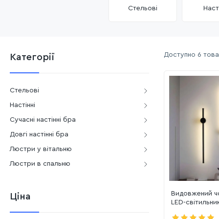
Стельові
Наст
Доступно
6 това
Категорії
Стельові
Настінні
Сучасні настінні бра
Довгі настінні бра
Люстри у вітальню
Люстри в спальню
Видовжений чо
Ціна
LED-світильни
POINTER 10W 