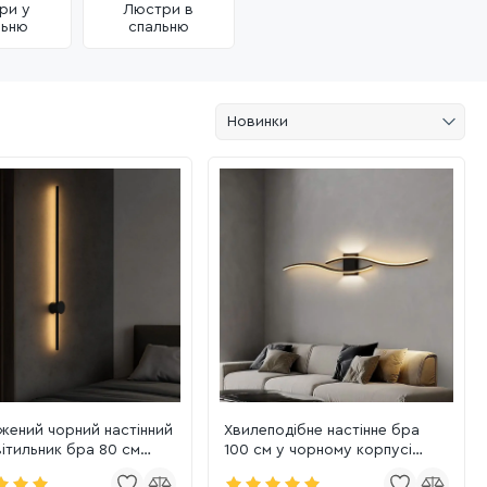
ри у
Люстри в
льню
спальню
Новинки
жений чорний настінний
Хвилеподібне настінне бра
ітильник бра 80 см
100 см у чорному корпусі
ER 13.5W (4000K)
(B377-1000 BK)