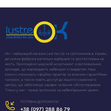
Ми – найкращий магазин Led люстр та світильників в Україні,
де кожна фабрика ретельно відібрана та протестована на
якість. Пропонуємо широкий асортимент освітлювальних
приладів, що відповідають найвищим стандартам. Наші
клієнти отримують офіційну гарантію за власним гарантійним
талоном, а також мають доступ до нашого сервісного
центру, що забезпечує швидке та якісне обслуговування.
Тільки у нас – кращі пропозиції за найвигіднішими цінами.
ПОТРІБНА ДОПОМОГА?
+38 (097) 288 86 79