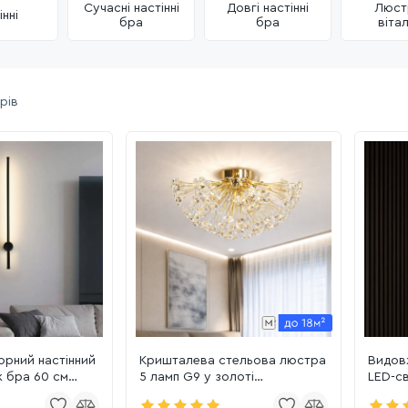
Сучасні настінні
Довгі настінні
Люст
інні
бра
бра
віта
рів
рний настінний
Кришталева стельова люстра
Видов
к бра 60 см
5 ламп G9 у золоті
LED-св
(4000K)
(21623/420GD)
POINT