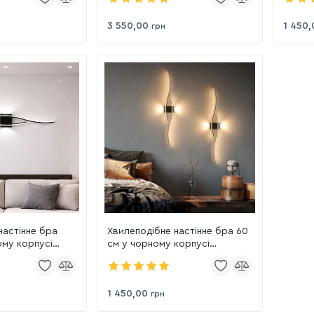
3 550,00
1 450,
грн
настінне бра
Хвилеподібне настінне бра 60
ому корпусі
см у чорному корпусі
(7625/600BK)
1 450,00
грн