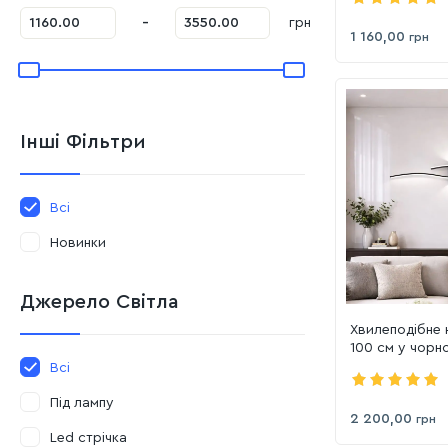
-
грн
1 160,00
грн
Інші Фільтри
Всі
Новинки
Джерело Світла
Хвилеподібне 
100 см у чорн
(7625/1000BK)
Всі
Під лампу
2 200,00
грн
Led стрічка