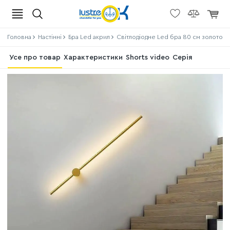
Головна
Настінні
Бра Led акрил
Світлодіодне Led бра 80 см золотог
Усе про товар
Характеристики
Shorts video
Серія