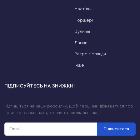
Настільні
Торшери
Вуличні
Лампи
Ретро гірлянди
Інше
ПІДПИСУЙТЕСЬ НА ЗНИЖКИ!
Підпишіться на нашу розсилку, щоб першими дізнаватися про
новинки, свіжі надходження та спеціальні акції!
Підписатися