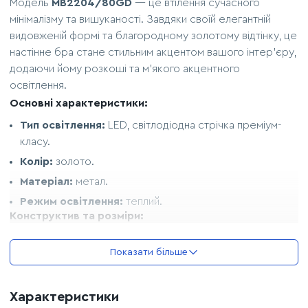
Модель
MB2204/80GD
— це втілення сучасного
мінімалізму та вишуканості. Завдяки своїй елегантній
видовженій формі та благородному золотому відтінку, це
настінне бра стане стильним акцентом вашого інтер'єру,
додаючи йому розкоші та м'якого акцентного
освітлення.
Основні характеристики:
Тип освітлення:
LED, світлодіодна стрічка преміум-
класу.
Колір:
золото.
Матеріал:
метал.
Режим освітлення:
теплий.
Конструктив та розміри:
Довжина:
80 см.
Показати більше
Ширина:
6 см.
Виступ від стіни:
10 см.
Характеристики
Тип кріплення:
на планку.