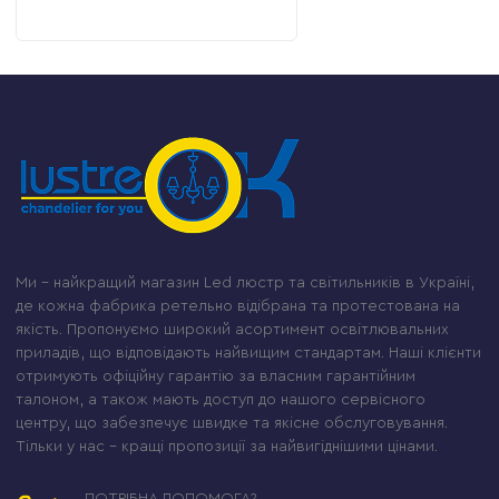
Ми – найкращий магазин Led люстр та світильників в Україні,
де кожна фабрика ретельно відібрана та протестована на
якість. Пропонуємо широкий асортимент освітлювальних
приладів, що відповідають найвищим стандартам. Наші клієнти
отримують офіційну гарантію за власним гарантійним
талоном, а також мають доступ до нашого сервісного
центру, що забезпечує швидке та якісне обслуговування.
Тільки у нас – кращі пропозиції за найвигіднішими цінами.
ПОТРІБНА ДОПОМОГА?