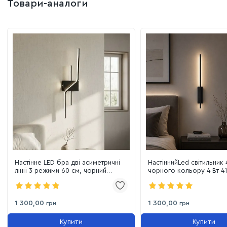
Товари-аналоги
Настінне LED бра дві асиметричні
НастіннийLed світильник 
лінії 3 режими 60 см, чорний
чорного кольору 4 Вт 4
корпус (7627/600BK)
1 300,00
1 300,00
грн
грн
Купити
Купити