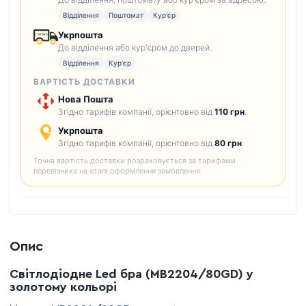
Відділення
Поштомат
Кур'єр
Укрпошта
До відділення або кур'єром до дверей.
Відділення
Кур'єр
ВАРТІСТЬ ДОСТАВКИ
Нова Пошта
Згідно тарифів компанії, орієнтовно від
110 грн
.
Укрпошта
Згідно тарифів компанії, орієнтовно від
80 грн
.
Точна вартість доставки розраховується за тарифами
перевізника на етапі оформлення замовлення.
Опис
Світлодіодне Led бра (MB2204/80GD) у
золотому кольорі