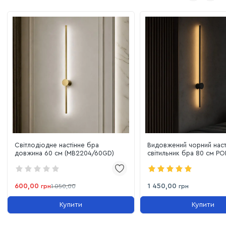
Світлодіодне настінне бра
Видовжений чорний наст
довжина 60 см (MB2204/60GD)
світильник бра 80 см PO
13.5W (4000K)
600,00
1 450,00
грн
1 050,00
грн
Купити
Купити