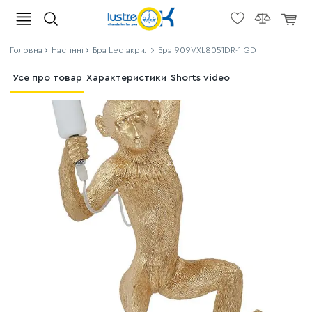
Головна
Настінні
Бра Led акрил
Бра 909VXL8051DR-1 GD
Усе про товар
Характеристики
Shorts video