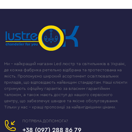
Ми – найкращий магазин Led люстр та світильників в Україні,
де кожна фабрика ретельно відібрана та протестована на
якість. Пропонуємо широкий асортимент освітлювальних
приладів, що відповідають найвищим стандартам. Наші клієнти
отримують офіційну гарантію за власним гарантійним
талоном, а також мають доступ до нашого сервісного
центру, що забезпечує швидке та якісне обслуговування.
Тільки у нас – кращі пропозиції за найвигіднішими цінами.
ПОТРІБНА ДОПОМОГА?
+38 (097) 288 86 79