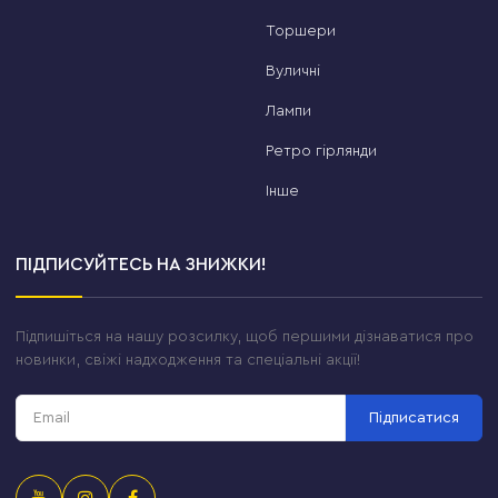
Торшери
Вуличні
Лампи
Ретро гірлянди
Інше
ПІДПИСУЙТЕСЬ НА ЗНИЖКИ!
Підпишіться на нашу розсилку, щоб першими дізнаватися про
новинки, свіжі надходження та спеціальні акції!
Підписатися