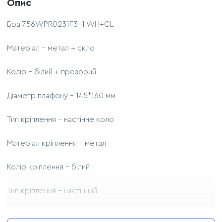
Опис
Бра 756WPR0231F3-1 WH+CL
Матеріал - метал + скло
Колір - білий + прозорий
Діаметр плафону - 145*160 мм
Тип кріплення - настінне коло
Матеріал кріплення - метал
Колір кріплення - білий
Тип кріплення - настінний
Діаметр кріплення - 105 мм