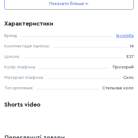
Показати більше
Джерело світла - 1 Е27 лампа
Характеристики
Максимальна потужність лампочки - 40 W
Бренд:
levistella
Можливість використання лампи LED, світлодіодна,
Комплектація лампою:
Ні
енергосберігаюча.
Цоколь:
E27
Колір плафона:
Прозорий
Матеріал плафона:
Скло
Тип кріплення:
Стельове коло
Shorts video
Переглянуті товари