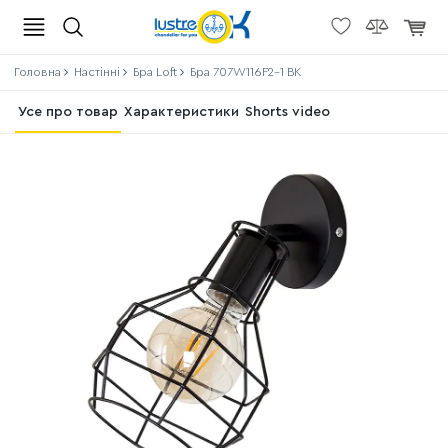
Головна
Настінні
Бра Loft
Бра 707W116F2-1 BK
Усе про товар
Характеристики
Shorts video