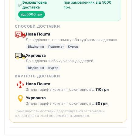
Безкоштовна
при замовленнях від 5000
✅
доставка
грн.
від 5000 грн
СПОСОБИ ДОСТАВКИ
Нова Пошта
До відділення, поштомату або кур'єром за адресою.
Відділення
Поштомат
Кур'єр
Укрпошта
До відділення або кур'єром до дверей.
Відділення
Кур'єр
ВАРТІСТЬ ДОСТАВКИ
Нова Пошта
Згідно тарифів компанії, орієнтовно від
110 грн
.
Укрпошта
Згідно тарифів компанії, орієнтовно від
80 грн
.
Точна вартість доставки розраховується за тарифами
перевізника на етапі оформлення замовлення.