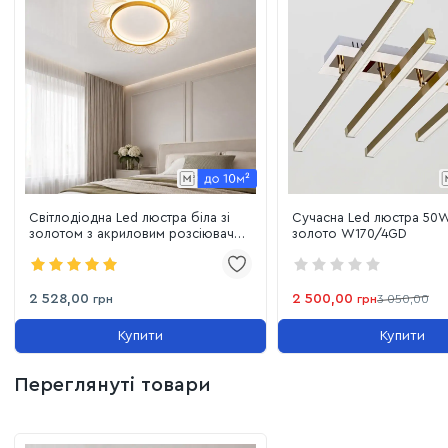
Світлодіодна Led люстра біла зі
Сучасна Led люстра 50W
золотом з акриловим розсіювачем
золото W170/4GD
Floral Petal Smart (7871040)
2 528,00
2 500,00
грн
грн
3 050,00
Купити
Купити
Переглянуті товари