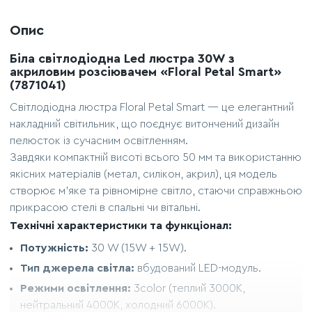
Опис
Біла світлодіодна Led люстра 30W з
акриловим розсіювачем «Floral Petal Smart»
(7871041)
Світлодіодна люстра Floral Petal Smart — це елегантний
накладний світильник, що поєднує витончений дизайн
пелюсток із сучасним освітленням.
Завдяки компактній висоті всього 50 мм та використанню
якісних матеріалів (метал, силікон, акрил), ця модель
створює м'яке та рівномірне світло, стаючи справжньою
прикрасою стелі в спальні чи вітальні.
Технічні характеристики та функціонал:
Потужність:
30 W (15W + 15W).
Тип джерела світла:
вбудований LED-модуль.
Режими освітлення:
3color (теплий 3000К,
нейтральний 4000К, холодний 6000К).