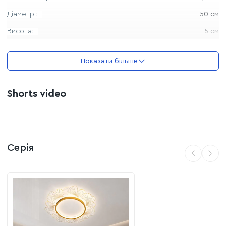
Три температурні режими:
Можливість вибору
Діаметр.:
50 см
режиму освітлення (від затишного теплого до
Висота:
5 см
бадьорого холодного) дозволяє легко створювати
потрібний настрій у кімнаті за допомогою звичайного
вимикача.
Показати більше
Зони застосування:
Спальні кімнати:
м'яке світло та витончений дизайн
Shorts video
створюють атмосферу спокою та затишку для
відпочинку.
Вітальні та зали:
стає стильним декоративним
елементом, що забезпечує якісне фонове освітлення
Серія
всієї зони відпочинку.
Коридори та гардеробні:
компактні розміри та
лаконічність дозволяють ефективно використовувати
модель у невеликих приміщеннях з обмеженою
висотою стель.