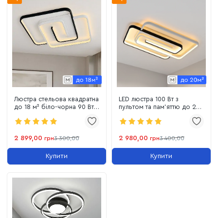
Люстра стельова квадратна
LED люстра 100 Вт з
до 18 м² біло-чорна 90 Вт з
пультом та пам'яттю до 20
димером і пультом
м² — DOMINO-P
(DOMINO 220565)
прямокутник (220575)
2 899,00
2 980,00
грн
3 300,00
грн
3 400,00
Купити
Купити