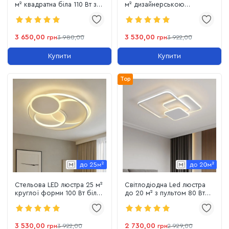
м² квадратна біла 110 Вт з
м² дизайнерською
пультом HIWAY (220815)
формою з пультом 100 Вт
(VIOLUX SPINER 220515)
3 650,00
3 530,00
грн
3 980,00
грн
3 922,00
Купити
Купити
Top
Стельова LED люстра 25 м²
Світлодіодна Led люстра
круглої форми 100 Вт біла
до 20 м² з пультом 80 Вт
з пультом керування
квадратної форми (Violux
(VIOLUX SPINER 220525)
Trio 220375)
3 530,00
2 730,00
грн
3 922,00
грн
2 929,00