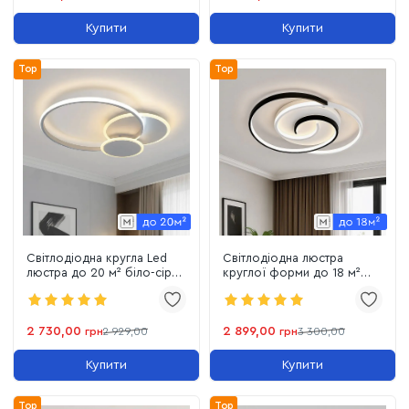
Купити
Купити
Top
Top
Світлодіодна кругла Led
Світлодіодна люстра
люстра до 20 м² біло-сіра
круглої форми до 18 м²
з пультом 80 Вт (Violux Trio
біло-чорна 90 Вт з пультом
220365)
(DOMINO коло 220555)
2 730,00
2 899,00
грн
2 929,00
грн
3 300,00
Купити
Купити
Top
Top