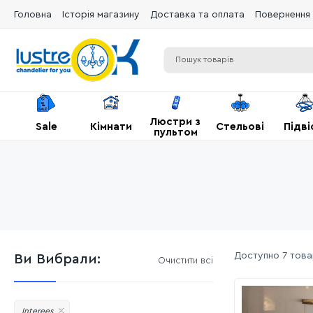
Головна
Історія магазину
Доставка та оплата
Повернення 
Люстри з
Sale
Кімнати
Стельові
Підві
пультом
Доступно
7 това
Ви Вибрали:
Очистити всі
Interees