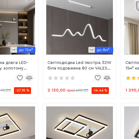
на довга LED-
Світлодіодна Led люстра 32W
Світл
 у золотому
біла подовжена 80 см VALESO
15м² н
23941/4)
V G3935 WT
підсвітко
TL WH
2 130,00
1 290,
970,00
грн
2 490,00
-27.95 %
-14.46 %