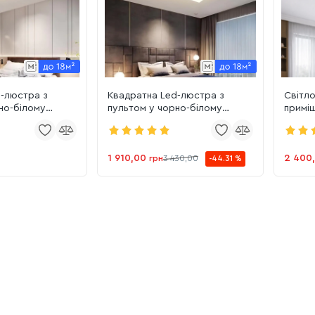
d-люстра з
Квадратна Led-люстра з
Світло
но-білому
пультом у чорно-білому
приміщ
 м² V K33208-
корпусі,освітлення до 18 м² V
170 Вт
K33209-680 WT+BK
1 910,00
2 400
грн
3 430,00
-44.31 %