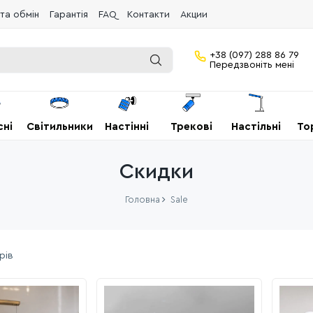
та обмін
Гарантія
FAQ
Контакти
Акции
+38 (097) 288 86 79
Передзвоніть мені
сні
Світильники
Настінні
Трекові
Настільні
То
Скидки
Головна
Sale
рів