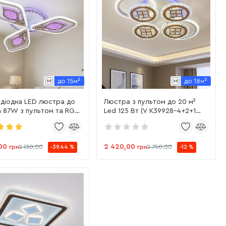
одіодна LED люстра до
Люстра з пультом до 20 м²
а 87W з пультом та RGB-
Led 125 Вт (V K39928-4+2+1
ю основи (VK28953-3
WT+gold)
)
00
2 420,00
грн
2 130,00
грн
2 750,00
-39.44 %
-12 %