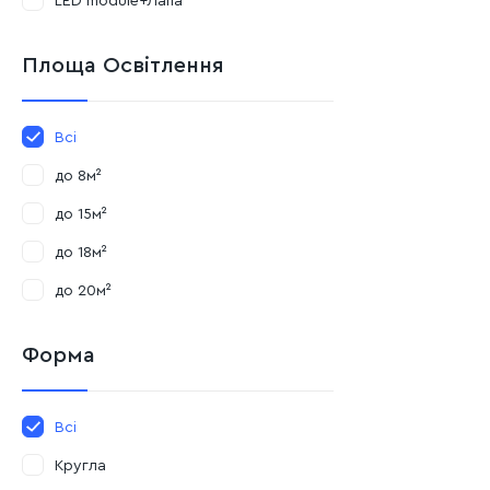
LED module+Лапа
Площа Освітлення
Всі
до 8м²
до 15м²
до 18м²
до 20м²
Форма
Всі
Кругла