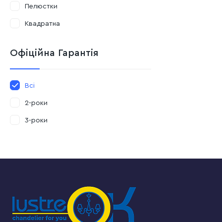
Пелюстки
Квадратна
Офіційна Гарантія
Всі
2-роки
3-роки