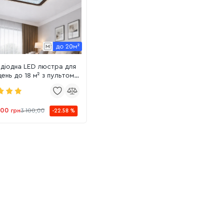
діодна LED люстра для
ень до 18 м² з пультом,
 (VK39878B WT)
,00
грн
3 100,00
-22.58 %