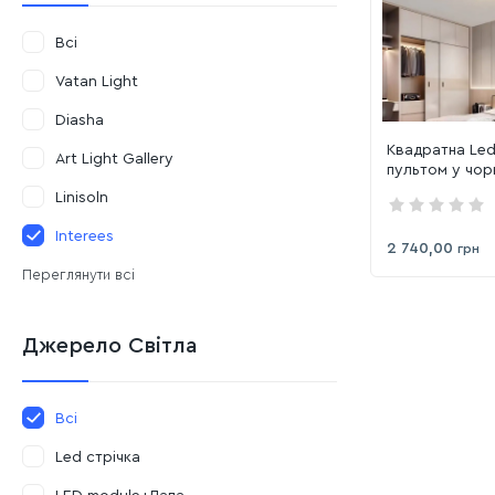
Всі
Vatan Light
Diasha
Квадратна Le
Art Light Gallery
пультом у чор
корпусі, до 18
Linisoln
500 WH+BK
Interees
2 740,00
грн
Переглянути всі
Джерело Світла
Всі
Led стрічка